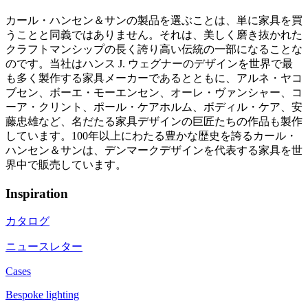
カール・ハンセン＆サンの製品を選ぶことは、単に家具を買
うことと同義ではありません。それは、美しく磨き抜かれた
クラフトマンシップの長く誇り高い伝統の一部になることな
のです。当社はハンス J. ウェグナーのデザインを世界で最
も多く製作する家具メーカーであるとともに、アルネ・ヤコ
ブセン、ボーエ・モーエンセン、オーレ・ヴァンシャー、コ
ーア・クリント、ポール・ケアホルム、ボディル・ケア、安
藤忠雄など、名だたる家具デザインの巨匠たちの作品も製作
しています。100年以上にわたる豊かな歴史を誇るカール・
ハンセン＆サンは、デンマークデザインを代表する家具を世
界中で販売しています。
Inspiration
カタログ
ニュースレター
Cases
Bespoke lighting