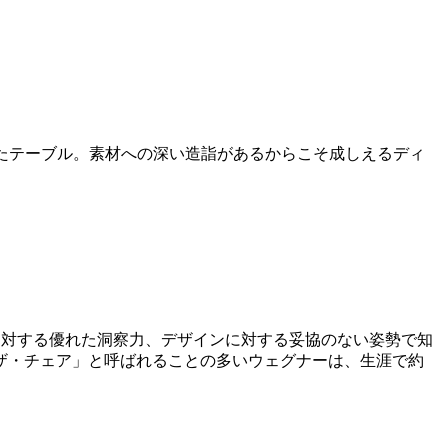
表れたテーブル。素材への深い造詣があるからこそ成しえるディ
シップに対する優れた洞察力、デザインに対する妥協のない姿勢で知
ザ・チェア」と呼ばれることの多いウェグナーは、生涯で約