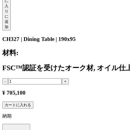
に
入
り
に
追
加
CH327 | Dining Table | 190x95
材料:
FSC™認証を受けたオーク材, オイル仕
-
+
¥ 705,100
カートに入れる
納期