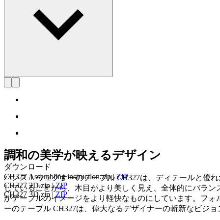
調和の美学が映えるデザイン
ダウンロード
CH327 Assembling instruction.zip
|
ZIP
ハンス J. ウェグナーのテーブル CH327は、ディテー
CH327 2D.zip
|
ZIP
していることから、木目がより美しく見え、全体的にバランス
CH327 3D.zip
|
ZIP
がテーブルのイメージをより軽快なものにしています。フォ
ーのテーブル CH327は、偉大なるデザイナーの斬新なビ