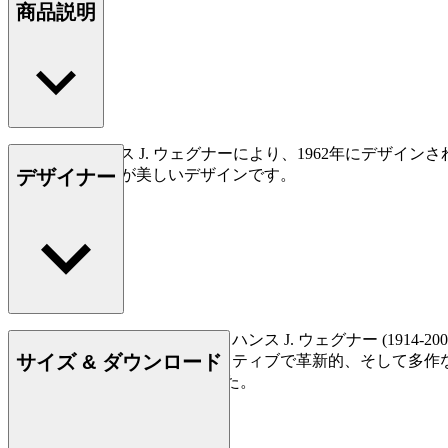
商品説明
CH327は、ハンス J. ウェグナーにより、1962年に
デザイナー
テールへの配慮が美しいデザインです。
もっと読む
デンマークの家具デザイナー、ハンス J. ウェグナー (19
サイズ & ダウンロード
られており、史上最もクリエイティブで革新的、そして多作
500点もの椅子を創り出しました。
詳しく見る Hans J. Wegner