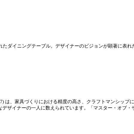
デザインされたダイニングテーブル。デザイナーのビジョンが顕著に
14-2007) は、家具づくりにおける精度の高さ、クラフトマン
なデザイナーの一人に数えられています。「マスター・オブ・