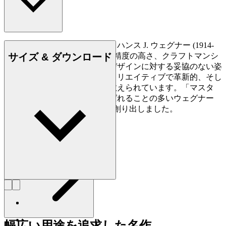
もっと読む
デンマークの家具デザイナー、ハンス J. ウェグナー (1914-
サイズ & ダウンロード
2007) は、家具づくりにおける精度の高さ、クラフトマンシ
ップに対する優れた洞察力、デザインに対する妥協のない姿
勢で知られており、史上最もクリエイティブで革新的、そし
て多作なデザイナーの一人に数えられています。「マスタ
ー・オブ・ザ・チェア」と呼ばれることの多いウェグナー
は、生涯で約500点もの椅子を創り出しました。
詳しく見る Hans J. Wegner
幅広い用途を追求した名作