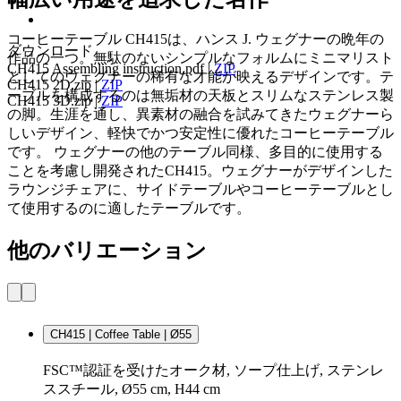
コーヒーテーブル CH415は、ハンス J. ウェグナーの晩年の
ダウンロード
作品の一つ。無駄のないシンプルなフォルムにミニマリスト
CH415 Assembling instruction.pdf
|
ZIP
としてのウェグナーの稀有な才能が映えるデザインです。テ
CH415 2D.zip
|
ZIP
ーブルを構成するのは無垢材の天板とスリムなステンレス製
CH415 3D.zip
|
ZIP
の脚。生涯を通し、異素材の融合を試みてきたウェグナーら
しいデザイン、軽快でかつ安定性に優れたコーヒーテーブル
です。 ウェグナーの他のテーブル同様、多目的に使用する
ことを考慮し開発されたCH415。ウェグナーがデザインした
ラウンジチェアに、サイドテーブルやコーヒーテーブルとし
て使用するのに適したテーブルです。
他のバリエーション
CH415 | Coffee Table | Ø55
FSC™認証を受けたオーク材, ソープ仕上げ, ステンレ
ススチール, Ø55 cm, H44 cm