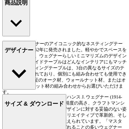
商品説明
ハンス J. ウェグナーのアイコニック的なネスティングテー
デザイナー
ブルは、当初1952年に発売されました。軽やかでスペースを
最大限に活かす、ウェグナーらしいミニマリズムのデザイン
により、このサイドテーブルはどんなインテリアにもマッチ
します。ネスティングテーブルは、3台の異なるサイズのテ
ーブルで構成されており、個別にも組み合わせても使用でき
ます。FSC™認証のオーク材、ウォールナット材、またはオ
ーク/ウォールナット材の組み合わせからお選びいただけま
す。
デンマークの家具デザイナー、ハンス J. ウェグナー (1914-
サイズ & ダウンロード
2007) は、家具づくりにおける精度の高さ、クラフトマンシ
もっと読む
ップに対する優れた洞察力、デザインに対する妥協のない姿
勢で知られており、史上最もクリエイティブで革新的、そし
て多作なデザイナーの一人に数えられています。「マスタ
ー・オブ・ザ・チェア」と呼ばれることの多いウェグナー