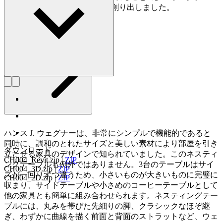
は、生涯で約500点もの椅子を創り出しました。
詳しく見る Hans J. Wegner
ハンス J. ウェグナーは、非常にシンプルで機能的であると
同時に、調和のとれたサイズと美しい素材により部屋を引き
ダウンロード
立たせる家具のデザインで知られていました。このネスティ
CH004_Revit.zip
|
ZIP
ングテーブルも例外ではありません。3台のテーブルはサイ
CH004_3D.zip
|
ZIP
ズが一回りずつ違うため、小さいものが大きいものに完璧に
CH004_2D.zip
|
ZIP
収まり、サイドテーブルや小さめのコーヒーテーブルとして
他の家具とも簡単に組み合わせられます。ネスティングテー
ブルには、丸みを帯びた先細りの脚、クラシックなほぞ継
ぎ、わずかに曲線を描く前面と背面のストラットなど、ウェ