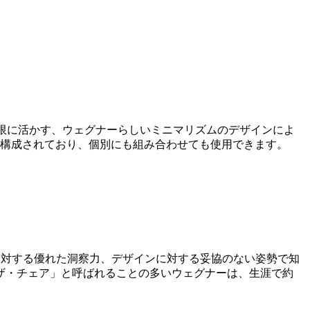
最大限に活かす、ウェグナーらしいミニマリズムのデザインによ
で構成されており、個別にも組み合わせても使用できます。
シップに対する優れた洞察力、デザインに対する妥協のない姿勢で知
ザ・チェア」と呼ばれることの多いウェグナーは、生涯で約