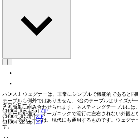
詳しく見る Hans J. Wegner
ハンス J. ウェグナーは、非常にシンプルで機能的である
テーブルも例外ではありません。3台のテーブルはサイズが
ダウンロード
とも簡単に組み合わせられます。ネスティングテーブルには
CH004_Revit.zip
|
ZIP
ィテールを備え、オーガニックで流行に左右されない外観とな
CH004_3D.zip
|
ZIP
した。そのニーズは、現代にも通用するものです。ウェグナ
CH004_2D.zip
|
ZIP
す。