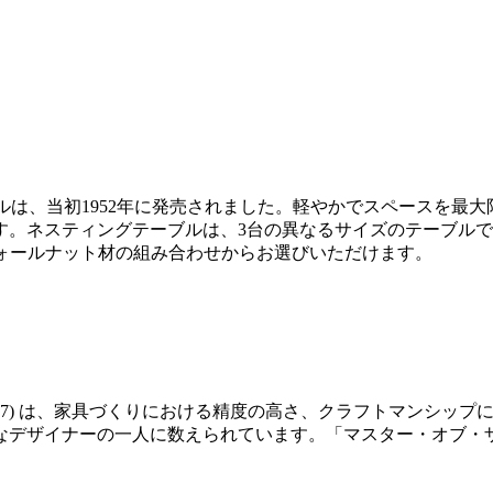
ブルは、当初1952年に発売されました。軽やかでスペースを
す。ネスティングテーブルは、3台の異なるサイズのテーブル
ウォールナット材の組み合わせからお選びいただけます。
14-2007) は、家具づくりにおける精度の高さ、クラフトマン
なデザイナーの一人に数えられています。「マスター・オブ・