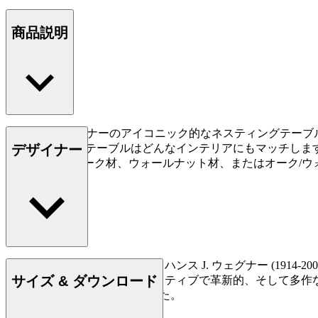
商品説明
ハンス J. ウェグナーのアイコニック的なネスティングテー
デザイナー
り、このサイドテーブルはどんなインテリアにもマッチしま
FSC™認証のオーク材、ウォールナット材、またはオーク/
もっと読む
デンマークの家具デザイナー、ハンス J. ウェグナー (19
サイズ & ダウンロード
られており、史上最もクリエイティブで革新的、そして多作
500点もの椅子を創り出しました。