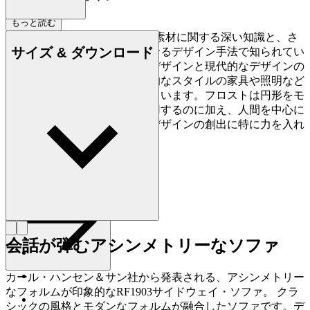
もっと読む
リッケ・フロスト (1973-) は、素材に関する深い知識と、さ
サイズ & ダウンロード
まざまな伝統工芸を組み合わせるデザイン手法で知られてい
ます。その姿勢は、伝統的なデザインと現代的なデザインの
原理と素材が収斂した、有機的なスタイルの家具や照明など
の作品にはっきりと投影されています。フロストは円形をモ
チーフとする独特の表現を多用するのに加え、人間を中心に
据えた、機能的で色褪せないデザインの創出に特に力を入れ
ています。
詳しく見る Rikke Frost
会話が弾むアシンメトリーなソファ
カール・ハンセン＆サン社から発表される、アシンメトリー
なフォルムが印象的なRF1903サイドウェイ・ソファ。 クラ
シックの風格とモダンなフォルムが融合したソファです。デ