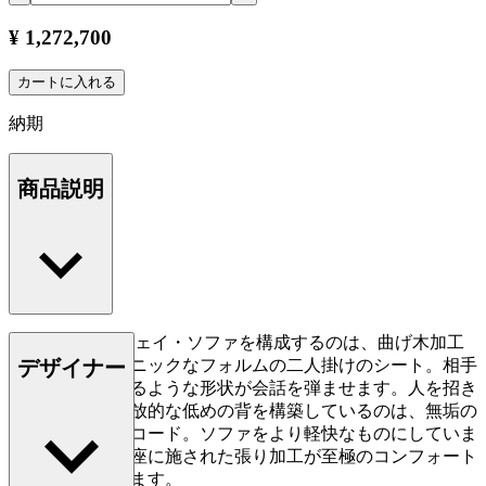
¥ 1,272,700
カートに入れる
納期
商品説明
RF1903サイドウェイ・ソファを構成するのは、曲げ木加工
デザイナー
の背板とオーガニックなフォルムの二人掛けのシート。相手
と斜めに対面するような形状が会話を弾ませます。人を招き
入れるような開放的な低めの背を構築しているのは、無垢の
木材とペーパーコード。ソファをより軽快なものにしていま
す。そして背と座に施された張り加工が至極のコンフォート
を創り出しています。