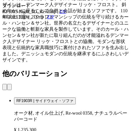
ザインは、デンマーク人デザイナー リッケ・フロスト。 斜
ダウンロード
め向かいに座ることで自然と会話が始まるソファです。 110
RF1903 Right_3D_Revit.zip
|
ZIP
年以上に渡り、クラフトマンシップの伝統を守り続けるカー
RF1903 Right_2D.zip
|
ZIP
ル・ハンセン＆サン社。世界の名立たるデザイナーとのユニ
ークな協働と斬新な家具を製作しています。そのカール・ハ
ンセン＆サン社が新たに取り組んだのが才能溢れるデンマー
ク人デザイナー リッケ・フロストとの協働。モダンな形状
表現と伝統的な家具職技巧に裏付けされたソファを生み出し
ました。デニッシュモダンの伝統を継承するにふさわしいデ
ザインです。
他のバリエーション
RF1903R | サイドウェイ・ソファ
オーク材, オイル仕上げ, Re-wool 0358, ナチュラルペー
パーコード
¥ 1,235,300