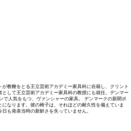
トが教鞭をとる王立芸術アカデミー家具科に在籍し、クリント
継者として王立芸術アカデミー家具科の教授にも就任。デンマー
ンで人気をもつ、ヴァンシャーの家具。 デンマークの新聞ポ
ことになります。彼の椅子は、それほどの耐久性を備えていま
今日も発表当時の新鮮さを失っていません。