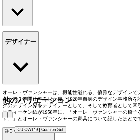
デザイナー
オーレ・ヴァンシャーは、機能性溢れる、優雅なデザインで
の下で２年間仕事をした後、1928年自身のデザイン事務所
他のバリエーション
クのデザイン界をデザイナーとして、そして教育者として牽引
リティーケン紙が1958年に、「オーレ・ヴァンシャーの椅
す。」とオーレ・ヴァンシャーの家具について記したほどで
CU OW149 | Cushion Set
詳しく見る Ole Wanscher