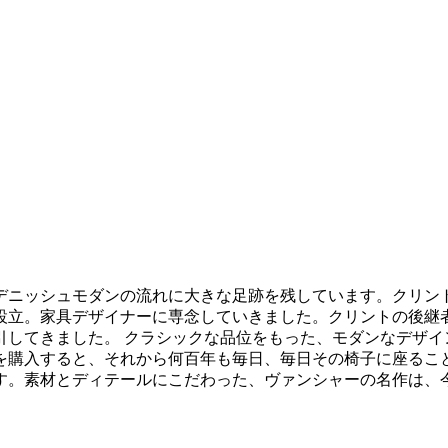
デニッシュモダンの流れに大きな足跡を残しています。クリン
を設立。家具デザイナーに専念していきました。クリントの後
してきました。 クラシックな品位をもった、モダンなデザイ
子を購入すると、それから何百年も毎日、毎日その椅子に座る
す。素材とディテールにこだわった、ヴァンシャーの名作は、