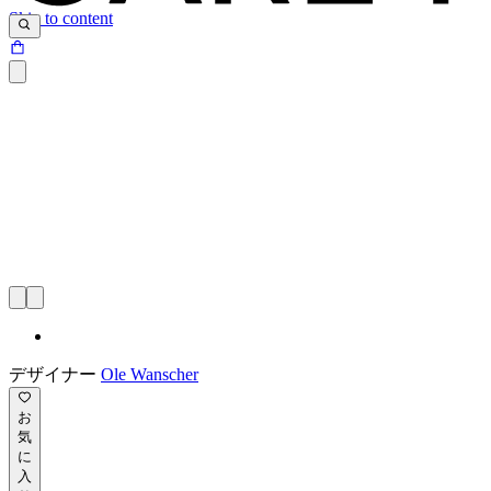
Skip to content
デザイナー
Ole Wanscher
お
気
に
入