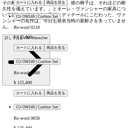
カートに入れる
商品を見る
その椅子に座ることになります。彼の椅子は、それほどの耐
久性を備えています。」とオーレ・ヴァンシャーの家具につ
いて記したほどです。素材とディテールにこだわった、ヴァ
CU OW149 | Cushion Set
ンシャーの名作は、今日も発表当時の新鮮さを失っていませ
ん。
Re-wool 0218
¥ 125,400
詳しく見る Ole Wanscher
カートに入れる
商品を見る
CU OW149 | Cushion Set
Re-wool 0568
¥ 125,400
カートに入れる
商品を見る
CU OW149 | Cushion Set
Re-wool 0858
¥ 125,400