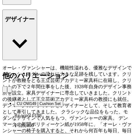
デザイナー
オーレ・ヴァンシャーは、機能性溢れる、優雅なデザインで
デニッシュモダンの流れに大きな足跡を残しています。クリ
他のバリエーション
ントが教鞭をとる王立芸術アカデミー家具科に在籍し、クリ
ントの下で２年間仕事をした後、1928年自身のデザイン事務
所を設立。家具デザイナーに専念していきました。クリント
の後継者として王立芸術アカデミー家具科の教授にも就任。
CU OW149 | Cushion Set
デンマークのデザイン界をデザイナーとして、そして教育者
として牽引してきました。 クラシックな品位をもった、モ
Re-wool 0198
ダンなデザインで人気をもつ、ヴァンシャーの家具。 デン
マークの新聞ポリティーケン紙が1958年に、「オーレ・ヴァ
¥ 125,400
ンシャーの椅子を購入すると、それから何百年も毎日、毎日