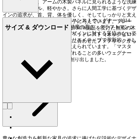
独特のフォルム、アームの木製パネルに見られるような洗練
されたディテール、軽やかさ。さらに人間工学に基づくデザ
インの追求が、首、背、体を優しく、そしてしっかりと支え
デンマークの家具デザイナー、ハンス J. ウェグナー (1914-
る至極のコンフォートをこの椅子に与えています。フレー
サイズ & ダウンロード
2007) は、家具づくりにおける精度の高さ、クラフトマンシ
ム、 アーム、そして脚の素材はFSC®認証を受けた無垢の木
ップに対する優れた洞察力、デザインに対する妥協のない姿
材（一部）。オプションとなるヘッドレスト（ネックピロ
勢で知られており、史上最もクリエイティブで革新的、そし
ー）の張地は皮革、または本体に合わせたファブリックから
て多作なデザイナーの一人に数えられています。「マスタ
お選びいただけます。
ー・オブ・ザ・チェア」と呼ばれることの多いウェグナー
は、生涯で約500点もの椅子を創り出しました。
もっと読む
詳しく見る Hans J. Wegner
豊かな創造力を斬新な家具の追求に捧げた伝説的なデザイナ