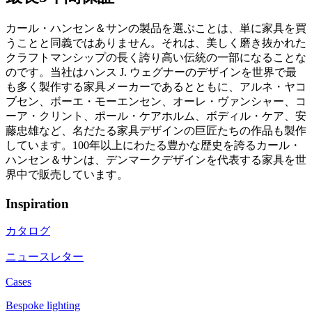
カール・ハンセン＆サンの製品を選ぶことは、単に家具を買
うことと同義ではありません。それは、美しく磨き抜かれた
クラフトマンシップの長く誇り高い伝統の一部になることな
のです。当社はハンス J. ウェグナーのデザインを世界で最
も多く製作する家具メーカーであるとともに、アルネ・ヤコ
ブセン、ボーエ・モーエンセン、オーレ・ヴァンシャー、コ
ーア・クリント、ポール・ケアホルム、ボディル・ケア、安
藤忠雄など、名だたる家具デザインの巨匠たちの作品も製作
しています。100年以上にわたる豊かな歴史を誇るカール・
ハンセン＆サンは、デンマークデザインを代表する家具を世
界中で販売しています。
Inspiration
カタログ
ニュースレター
Cases
Bespoke lighting