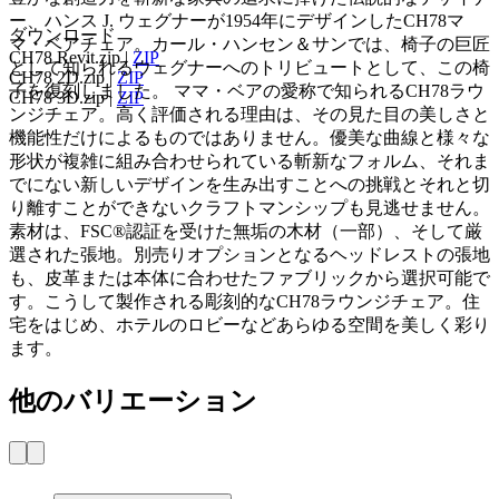
ー、ハンス J. ウェグナーが1954年にデザインしたCH78マ
ダウンロード
マ・ベアチェア。カール・ハンセン＆サンでは、椅子の巨匠
CH78 Revit.zip
|
ZIP
として知られるウェグナーへのトリビュートとして、この椅
CH78 2D.zip
|
ZIP
子を復刻しました。 ママ・ベアの愛称で知られるCH78ラウ
CH78 3D.zip
|
ZIP
ンジチェア。高く評価される理由は、その見た目の美しさと
機能性だけによるものではありません。優美な曲線と様々な
形状が複雑に組み合わせられている斬新なフォルム、それま
でにない新しいデザインを生み出すことへの挑戦とそれと切
り離すことができないクラフトマンシップも見逃せません。
素材は、FSC®認証を受けた無垢の木材（一部）、そして厳
選された張地。別売りオプションとなるヘッドレストの張地
も、皮革または本体に合わせたファブリックから選択可能で
す。こうして製作される彫刻的なCH78ラウンジチェア。住
宅をはじめ、ホテルのロビーなどあらゆる空間を美しく彩り
ます。
他のバリエーション