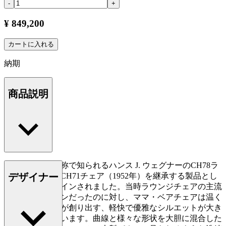
-
+
¥ 849,200
カートに入れる
納期
商品説明
ママ・ベアの愛称で知られるハンス J. ウェグナーのCH78ラ
デザイナー
ウンジチェア。CH71チェア（1952年）を継承する製品とし
て1954年にデザインされました。当時ラウンジチェアの主流
が重厚なデザインだったのに対し、ママ・ベアチェアは温く
もりのある曲線が創り出す、軽快で優雅なシルエットが大き
な特徴となっています。曲線と様々な形状を大胆に混合した