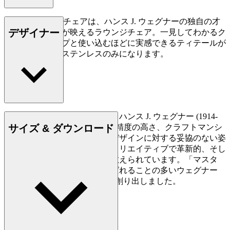
CH445 ウィングチェアは、ハンス J. ウェグナーの独自の才
デザイナー
能と美的センスが映えるラウンジチェア。一見してわかるク
ラフトマンシップと使い込むほどに実感できるティテールが
見事です。脚はステンレスのみになります。
もっと読む
デンマークの家具デザイナー、ハンス J. ウェグナー (1914-
サイズ & ダウンロード
2007) は、家具づくりにおける精度の高さ、クラフトマンシ
ップに対する優れた洞察力、デザインに対する妥協のない姿
勢で知られており、史上最もクリエイティブで革新的、そし
て多作なデザイナーの一人に数えられています。「マスタ
ー・オブ・ザ・チェア」と呼ばれることの多いウェグナー
は、生涯で約500点もの椅子を創り出しました。
詳しく見る Hans J. Wegner