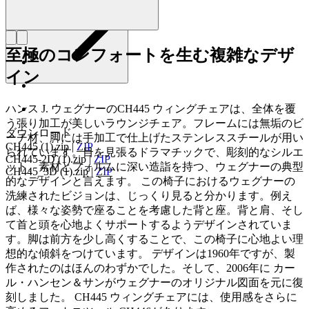
至極のコンフォートを生む複雑なデザ
イン
ハンス J. ウェグナーのCH445 ウィングチェアは、全体を覆
う張り加工が美しいラウンジチェア。フレームには無垢のビ
ダウンロード
ーチ材、脚には手加工で仕上げたステンレススチールが用い
CH445 (1).zip
|
ZIP
られています。目を見張るドラマチックで、彫刻的なシルエ
CH445-2D (1).zip
|
ZIP
ット。素材とフォルムに深い造詣を持つ、ウェグナーの典型
CH445_3D (1).zip
|
ZIP
的なデザインと言えます。 この椅子におけるウェグナーの
洗練されたビジョンは、じっくり見ると分かります。例え
ば、様々な姿勢で座ることを考慮した背と座。背と肩、そし
て首と頭を心地よくサポートするようデザインされていま
す。脚は前方を少し高くすることで、この椅子に心地よい理
想的な傾斜をつけています。 デザインは1960年ですが、製
作されたのはほんのわずかでした。そして、2006年に カー
ル・ハンセン＆サンがウェグナーのオリジナル図面を元に復
刻しました。 CH445 ウィングチェアには、使用感をさらに