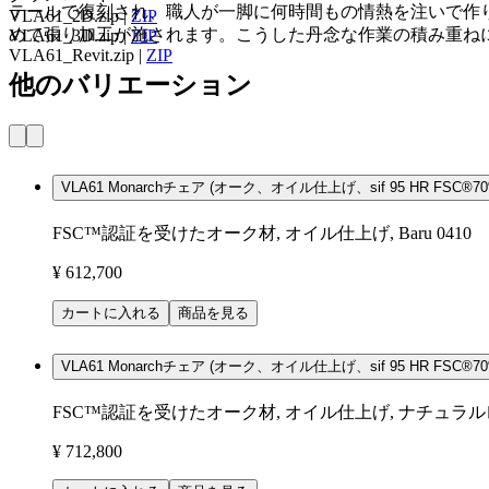
テールで復刻され、職人が一脚に何時間もの情熱を注いで作
VLA61_2D.zip
|
ZIP
めて張り加工が施されます。こうした丹念な作業の積み重ね
VLA61_3D.zip
|
ZIP
VLA61_Revit.zip
|
ZIP
他のバリエーション
VLA61 Monarchチェア (オーク、オイル仕上げ、sif 95 HR FSC®70%
FSC™認証を受けたオーク材, オイル仕上げ, Baru 0410
¥ 612,700
カートに入れる
商品を見る
VLA61 Monarchチェア (オーク、オイル仕上げ、sif 95 HR FSC®70%
FSC™認証を受けたオーク材, オイル仕上げ, ナチュラルレザー
¥ 712,800