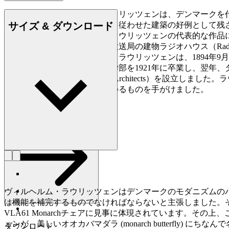
ヴィルヘルム・テオドア・ラウリッツェンは、デンマークを
サイズ & ダウンロード
しては画期的な、形態に機能を従わせた建築の好例として残
あるべきだと主張しました。ラウリッツェンの代表的な作品に
フレデリクスベアにある国営放送局の建物ラジオハウス（Radioh
どがあります。ヴィルヘルム・ラウリッツェンは、1894年9月1
の王立芸術アカデミーの建築学部を1921年に卒業し、翌年、タイネス
ーキテクツ（Vilhelm Lauritzen Architect
プ、ソファ、椅子など、あらゆるものを手がけました。
詳しく見る Vilhelm Lauritzen
ヴィルヘルム・ラウリッツェンはデンマークのモダニズムの
は機能を補完するものでなければならないと主張しました。
VLA61 Monarchチェアに見事に体現されています。その
ェンが、美しいオオカバマダラ (monarch butterfly) にち
ダウンロード