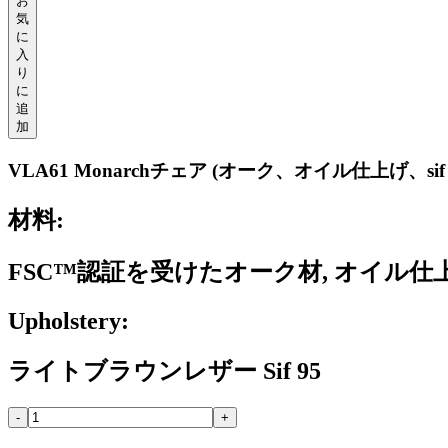
お
気
に
入
り
に
追
加
VLA61 Monarchチェア (オーク、オイル仕上げ、sif 95
材料:
FSC™認証を受けたオーク材, オイル仕
Upholstery:
ライトブラウンレザー Sif 95
-
+