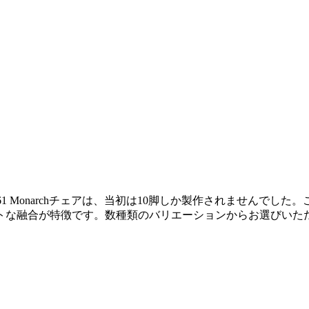
61 Monarchチェアは、当初は10脚しか製作されませんで
トな融合が特徴です。数種類のバリエーションからお選びいた