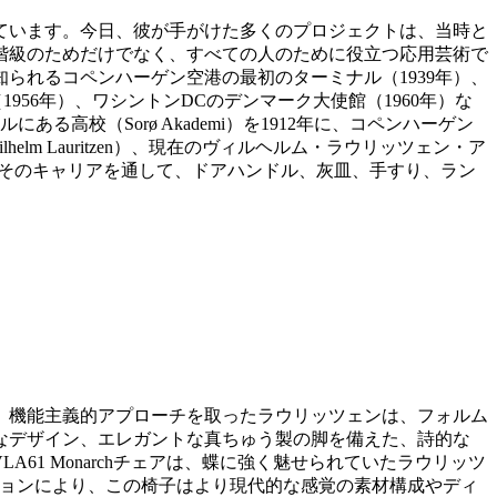
ています。今日、彼が手がけた多くのプロジェクトは、当時と
階級のためだけでなく、すべての人のために役立つ応用芸術で
られるコペンハーゲン空港の最初のターミナル（1939年）、
（1956年）、ワシントンDCのデンマーク大使館（1960年）な
高校（Sorø Akademi）を1912年に、コペンハーゲン
elm Lauritzen）、現在のヴィルヘルム・ラウリッツェン・ア
揮され、彼はそのキャリアを通して、ドアハンドル、灰皿、手すり、ラン
。機能主義的アプローチを取ったラウリッツェンは、フォルム
なデザイン、エレガントな真ちゅう製の脚を備えた、詩的な
A61 Monarchチェアは、蝶に強く魅せられていたラウリッツ
tsとのコラボレーションにより、この椅子はより現代的な感覚の素材構成やディ