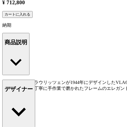
¥ 712,800
カートに入れる
納期
商品説明
ヴィルヘルム・ラウリッツェンが1944年にデザインしたVLA
デザイナー
トな張り加工と丁寧に手作業で磨かれたフレームのエレガン
もっと読む