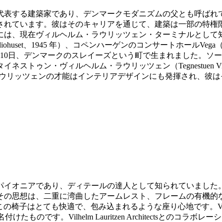
代表する建築家であり、デンマークモダニズムの父とも呼ばれ
されています。彼はそのキャリアを通じて、建築は一部の特権
は、現在ヴィルヘルム・ラウリッツェン・ターミナルとして知
uset、1945 年）、コペンハーゲンのコンサートホールVega
0日、デンマークのスレイーズという町で生まれました。ソールにある
トゥン・ヴィルヘルム・ラウリッツェン（Tegnestuen Vilh
s）を設立しました。ラウリッツェンの才能はインテリアデザインにも発
パイオニアであり、ディテールの達人として知られていました
その思想は、二重に湾曲したアームレスト、フレームの有機的
上、この椅子はとても快適で、包み込まれるような座り心地です。VL
なんで名付けたものです。Vilhelm Lauritzen Architec