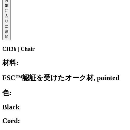
お
気
に
入
り
に
追
加
CH36 | Chair
材料:
FSC™認証を受けたオーク材, painted
色:
Black
Cord: