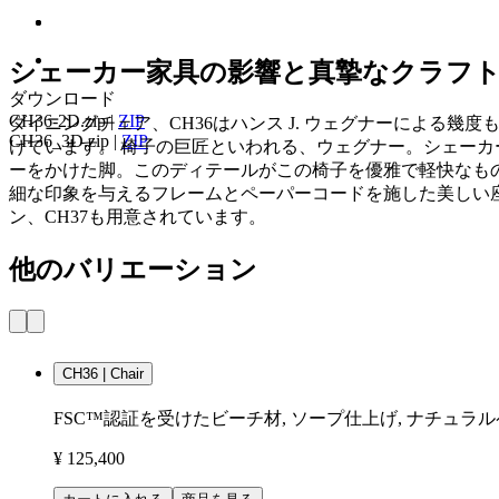
シェーカー家具の影響と真摯なクラフ
ダウンロード
CH36-2D.zip
|
ZIP
ダイニングチェア、CH36はハンス J. ウェグナーによる
CH36_3D.zip
|
ZIP
けています。 椅子の巨匠といわれる、ウェグナー。シェーカ
ーをかけた脚。このディテールがこの椅子を優雅で軽快なも
細な印象を与えるフレームとペーパーコードを施した美しい
ン、CH37も用意されています。
他のバリエーション
CH36 | Chair
FSC™認証を受けたビーチ材, ソープ仕上げ, ナチュラ
¥ 125,400