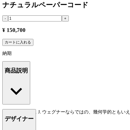
ナチュラルペーパーコード
-
+
¥ 150,700
カートに入れる
納期
商品説明
CH36は、ハンス J. ウェグナーならではの、幾何学的
デザイナー
一脚です。
もっと読む