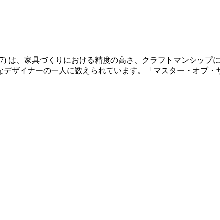
14-2007) は、家具づくりにおける精度の高さ、クラフトマン
なデザイナーの一人に数えられています。「マスター・オブ・