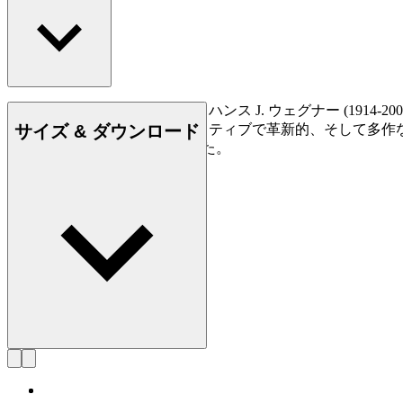
デンマークの家具デザイナー、ハンス J. ウェグナー (19
サイズ & ダウンロード
られており、史上最もクリエイティブで革新的、そして多作
500点もの椅子を創り出しました。
詳しく見る Hans J. Wegner