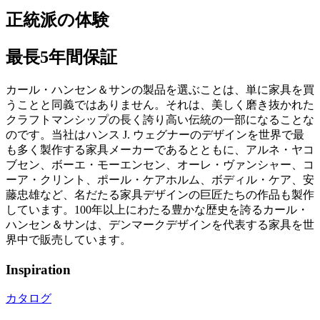
正統派の体験
最長5年間保証
カール・ハンセン＆サンの製品を選ぶことは、単に家具を買
うことと同義ではありません。それは、美しく磨き抜かれた
クラフトマンシップの長く誇り高い伝統の一部になることな
のです。当社はハンス J. ウェグナーのデザインを世界で最
も多く製作する家具メーカーであるとともに、アルネ・ヤコ
ブセン、ボーエ・モーエンセン、オーレ・ヴァンシャー、コ
ーア・クリント、ポール・ケアホルム、ボディル・ケア、安
藤忠雄など、名だたる家具デザインの巨匠たちの作品も製作
しています。100年以上にわたる豊かな歴史を誇るカール・
ハンセン＆サンは、デンマークデザインを代表する家具を世
界中で販売しています。
Inspiration
カタログ