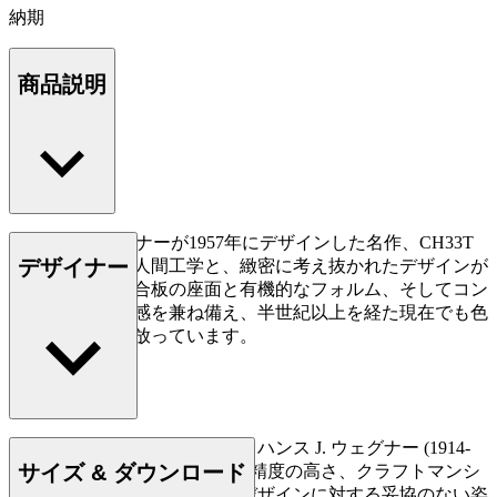
納期
商品説明
ハンス J. ウェグナーが1957年にデザインした名作、CH33T
デザイナー
チェア。優れた人間工学と、緻密に考え抜かれたデザインが
特徴です。成形合板の座面と有機的なフォルム、そしてコン
パクトなサイズ感を兼ね備え、半世紀以上を経た現在でも色
褪せない魅力を放っています。
デンマークの家具デザイナー、ハンス J. ウェグナー (1914-
サイズ & ダウンロード
2007) は、家具づくりにおける精度の高さ、クラフトマンシ
ップに対する優れた洞察力、デザインに対する妥協のない姿