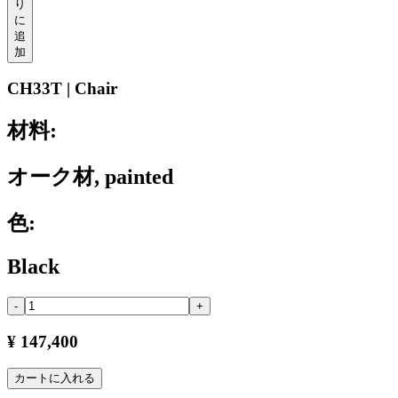
り
に
追
加
CH33T | Chair
材料:
オーク材, painted
色:
Black
-
+
¥ 147,400
カートに入れる