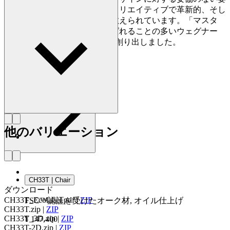
勢で知られており、史上最もクリエイティブで革新的、そし
て多作なデザイナーの一人に数えられています。「マスタ
ー・オブ・ザ・チェア」と呼ばれることの多いウェグナー
は、生涯で約500点もの椅子を創り出しました。
詳しく見る Hans J. Wegner
他のバリエーション
CH33T | Chair
ダウンロード
CH33T_Ecolabel.pdf
|
ZIP
FSC™認証を受けたオーク材, オイル仕上げ
CH33T.zip
|
ZIP
CH33T_3D.zip
|
ZIP
¥ 147,400
CH33T-2D.zip
|
ZIP