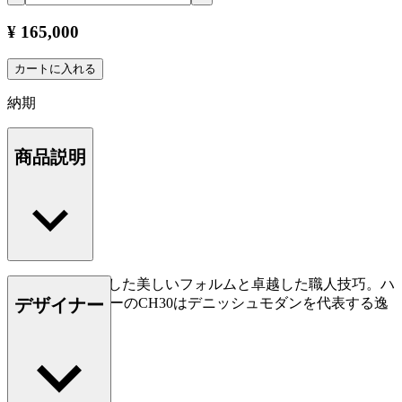
¥ 165,000
カートに入れる
納期
商品説明
使い心地を追求した美しいフォルムと卓越した職人技巧。ハ
デザイナー
ンス J. ウェグナーのCH30はデニッシュモダンを代表する逸
品です。
もっと読む