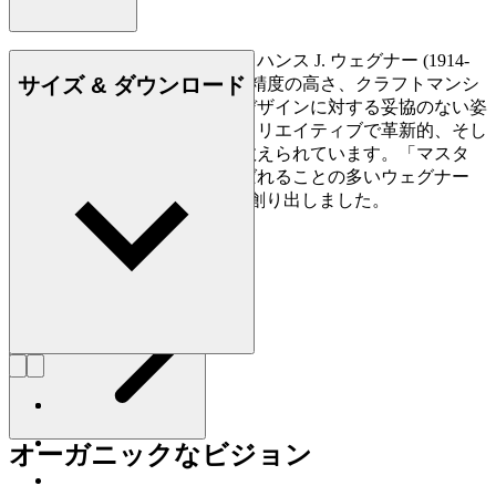
デンマークの家具デザイナー、ハンス J. ウェグナー (1914-
サイズ & ダウンロード
2007) は、家具づくりにおける精度の高さ、クラフトマンシ
ップに対する優れた洞察力、デザインに対する妥協のない姿
勢で知られており、史上最もクリエイティブで革新的、そし
て多作なデザイナーの一人に数えられています。「マスタ
ー・オブ・ザ・チェア」と呼ばれることの多いウェグナー
は、生涯で約500点もの椅子を創り出しました。
詳しく見る Hans J. Wegner
オーガニックなビジョン