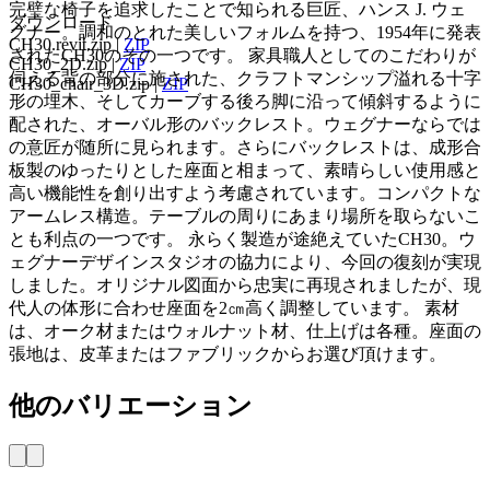
完璧な椅子を追求したことで知られる巨匠、ハンス J. ウェ
ダウンロード
グナー。調和のとれた美しいフォルムを持つ、1954年に発表
CH30.revit.zip
|
ZIP
されたCH30のその一つです。 家具職人としてのこだわりが
CH30_2D.zip
|
ZIP
伺える背の部分に施された、クラフトマンシップ溢れる十字
CH30_chair_3D.zip
|
ZIP
形の埋木、そしてカーブする後ろ脚に沿って傾斜するように
配された、オーバル形のバックレスト。ウェグナーならでは
の意匠が随所に見られます。さらにバックレストは、成形合
板製のゆったりとした座面と相まって、素晴らしい使用感と
高い機能性を創り出すよう考慮されています。コンパクトな
アームレス構造。テーブルの周りにあまり場所を取らないこ
とも利点の一つです。 永らく製造が途絶えていたCH30。ウ
ェグナーデザインスタジオの協力により、今回の復刻が実現
しました。オリジナル図面から忠実に再現されましたが、現
代人の体形に合わせ座面を2㎝高く調整しています。 素材
は、オーク材またはウォルナット材、仕上げは各種。座面の
張地は、皮革またはファブリックからお選び頂けます。
他のバリエーション