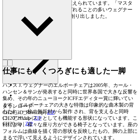
て多作なデザイナーの一人に数えられています。「マスタ
ー・オブ・ザ・チェア」と呼ばれることの多いウェグナー
は、生涯で約500点もの椅子を創り出しました。
詳しく見る Hans J. Wegner
仕事にも、くつろぎにも適した一脚
ハンス J. ウェグナーのエルボーチェアは2005年、カール・
ハンセン＆サンが発表すると同時に世界各国で大きな反響を
集め、その年のニューヨークICFFエディター賞に輝いてい
ます。 エルボーチェアの大きな特徴は印象的な曲木製の背
ダウンロード
もたれ。一枚の無垢材から製作 され、背を支えると同時
CH20_3D_Revit.zip
|
ZIP
に、アームレストとしても機能する形状になっています。こ
CH20_2D.zip
|
ZIP
CH20.zip
|
ZIP
れにより、様々な座り方ができる椅子となっています。座の
フォルムは曲線を描く背の形状を反映したもの。脚の上部に
まるで浮いて見えるようにデザインされています。