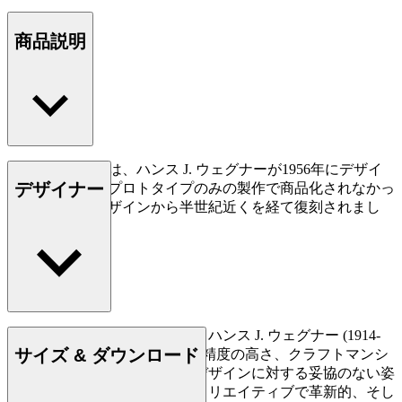
商品説明
エルボーチェアは、ハンス J. ウェグナーが1956年にデザイ
デザイナー
ンしたチェア。プロトタイプのみの製作で商品化されなかっ
た製品です。デザインから半世紀近くを経て復刻されまし
た。
もっと読む
デンマークの家具デザイナー、ハンス J. ウェグナー (1914-
サイズ & ダウンロード
2007) は、家具づくりにおける精度の高さ、クラフトマンシ
ップに対する優れた洞察力、デザインに対する妥協のない姿
勢で知られており、史上最もクリエイティブで革新的、そし