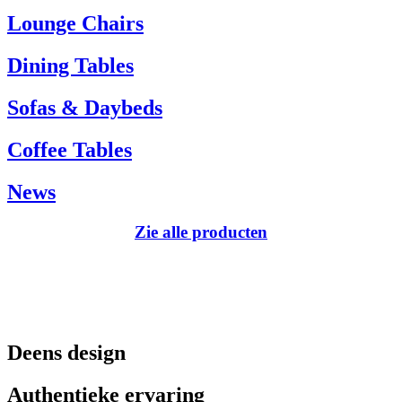
Tel.: +45 66 12 14 04
Lounge Chairs
info@carlhansen.dk
Dining Tables
Sofas & Daybeds
Coffee Tables
News
Zie alle producten
Deens design
Authentieke ervaring