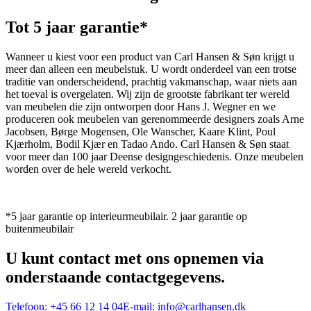
Tot 5 jaar garantie*
Wanneer u kiest voor een product van Carl Hansen & Søn krijgt u
meer dan alleen een meubelstuk. U wordt onderdeel van een trotse
traditie van onderscheidend, prachtig vakmanschap, waar niets aan
het toeval is overgelaten. Wij zijn de grootste fabrikant ter wereld
van meubelen die zijn ontworpen door Hans J. Wegner en we
produceren ook meubelen van gerenommeerde designers zoals Arne
Jacobsen, Børge Mogensen, Ole Wanscher, Kaare Klint, Poul
Kjærholm, Bodil Kjær en Tadao Ando. Carl Hansen & Søn staat
voor meer dan 100 jaar Deense designgeschiedenis. Onze meubelen
worden over de hele wereld verkocht.
*5 jaar garantie op interieurmeubilair. 2 jaar garantie op
buitenmeubilair
U kunt contact met ons opnemen via
onderstaande contactgegevens.
Telefoon:
+45 66 12 14 04
E-mail:
info@carlhansen.dk