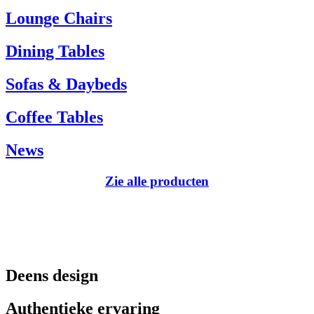
Tel.: +45 66 12 14 04
Lounge Chairs
info@carlhansen.dk
Dining Tables
Sofas & Daybeds
Coffee Tables
News
Zie alle producten
Deens design
Authentieke ervaring