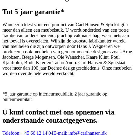
Tot 5 jaar garantie*
Wanneer u kiest voor een product van Carl Hansen & Søn krijgt u
meer dan alleen een meubelstuk. U wordt onderdeel van een trotse
traditie van onderscheidend, prachtig vakmanschap, waar niets aan
het toeval is overgelaten. Wij zijn de grootste fabrikant ter wereld
van meubelen die zijn ontworpen door Hans J. Wegner en we
produceren ook meubelen van gerenommeerde designers zoals Arne
Jacobsen, Børge Mogensen, Ole Wanscher, Kaare Klint, Poul
Kjærholm, Bodil Kjær en Tadao Ando. Carl Hansen & Søn staat
voor meer dan 100 jaar Deense designgeschiedenis. Onze meubelen
worden over de hele wereld verkocht.
*5 jaar garantie op interieurmeubilair. 2 jaar garantie op
buitenmeubilair
U kunt contact met ons opnemen via
onderstaande contactgegevens.
Telefoon:
+45 66 12 14 04
E-mail:
info@carlhansen.dk