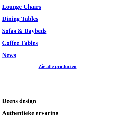
Tel.: +45 66 12 14 04
Lounge Chairs
info@carlhansen.dk
Dining Tables
Sofas & Daybeds
Coffee Tables
News
Zie alle producten
Deens design
Authentieke ervaring