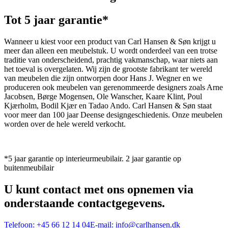
Tot 5 jaar garantie*
Wanneer u kiest voor een product van Carl Hansen & Søn krijgt u
meer dan alleen een meubelstuk. U wordt onderdeel van een trotse
traditie van onderscheidend, prachtig vakmanschap, waar niets aan
het toeval is overgelaten. Wij zijn de grootste fabrikant ter wereld
van meubelen die zijn ontworpen door Hans J. Wegner en we
produceren ook meubelen van gerenommeerde designers zoals Arne
Jacobsen, Børge Mogensen, Ole Wanscher, Kaare Klint, Poul
Kjærholm, Bodil Kjær en Tadao Ando. Carl Hansen & Søn staat
voor meer dan 100 jaar Deense designgeschiedenis. Onze meubelen
worden over de hele wereld verkocht.
*5 jaar garantie op interieurmeubilair. 2 jaar garantie op
buitenmeubilair
U kunt contact met ons opnemen via
onderstaande contactgegevens.
Telefoon:
+45 66 12 14 04
E-mail:
info@carlhansen.dk