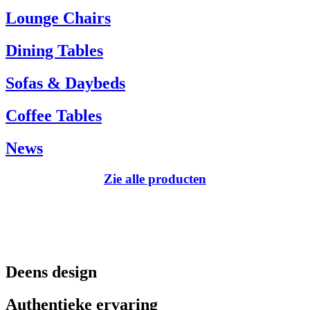
Tel.: +45 66 12 14 04
Lounge Chairs
info@carlhansen.dk
Dining Tables
Sofas & Daybeds
Coffee Tables
News
Zie alle producten
Deens design
Authentieke ervaring