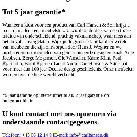
Tot 5 jaar garantie*
Wanneer u kiest voor een product van Carl Hansen & Søn krijgt u
meer dan alleen een meubelstuk. U wordt onderdeel van een trotse
traditie van onderscheidend, prachtig vakmanschap, waar niets aan
het toeval is overgelaten. Wij zijn de grootste fabrikant ter wereld
van meubelen die zijn ontworpen door Hans J. Wegner en we
produceren ook meubelen van gerenommeerde designers zoals Arne
Jacobsen, Børge Mogensen, Ole Wanscher, Kaare Klint, Poul
Kjærholm, Bodil Kjær en Tadao Ando. Carl Hansen & Søn staat
voor meer dan 100 jaar Deense designgeschiedenis. Onze meubelen
worden over de hele wereld verkocht.
*5 jaar garantie op interieurmeubilair. 2 jaar garantie op
buitenmeubilair
U kunt contact met ons opnemen via
onderstaande contactgegevens.
Telefoon:
+45 66 12 14 04
E-mail:
info@carlhansen.dk