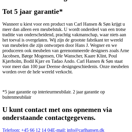
Tot 5 jaar garantie*
Wanneer u kiest voor een product van Carl Hansen & Søn krijgt u
meer dan alleen een meubelstuk. U wordt onderdeel van een trotse
traditie van onderscheidend, prachtig vakmanschap, waar niets aan
het toeval is overgelaten. Wij zijn de grootste fabrikant ter wereld
van meubelen die zijn ontworpen door Hans J. Wegner en we
produceren ook meubelen van gerenommeerde designers zoals Arne
Jacobsen, Børge Mogensen, Ole Wanscher, Kaare Klint, Poul
Kjærholm, Bodil Kjær en Tadao Ando. Carl Hansen & Søn staat
voor meer dan 100 jaar Deense designgeschiedenis. Onze meubelen
worden over de hele wereld verkocht.
*5 jaar garantie op interieurmeubilair. 2 jaar garantie op
buitenmeubilair
U kunt contact met ons opnemen via
onderstaande contactgegevens.
Telefoon:
+45 66 12 14 04
E-mail:
info@carlhansen.dk