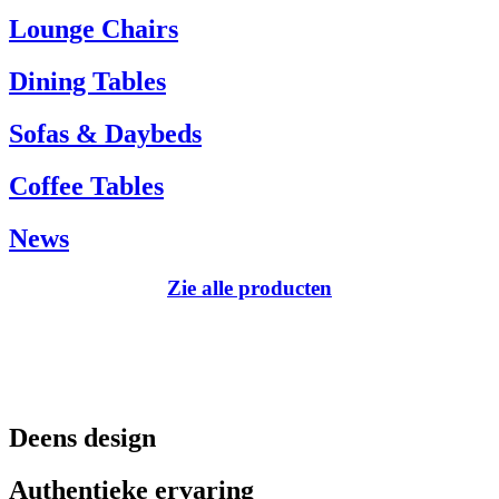
Tel.: +45 66 12 14 04
Lounge Chairs
info@carlhansen.dk
Dining Tables
Sofas & Daybeds
Coffee Tables
News
Zie alle producten
Deens design
Authentieke ervaring