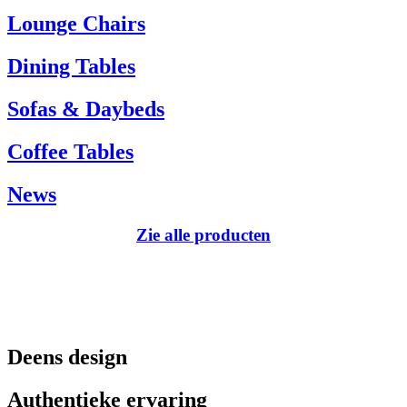
Tel.: +45 66 12 14 04
Lounge Chairs
info@carlhansen.dk
Dining Tables
Sofas & Daybeds
Coffee Tables
News
Zie alle producten
Deens design
Authentieke ervaring