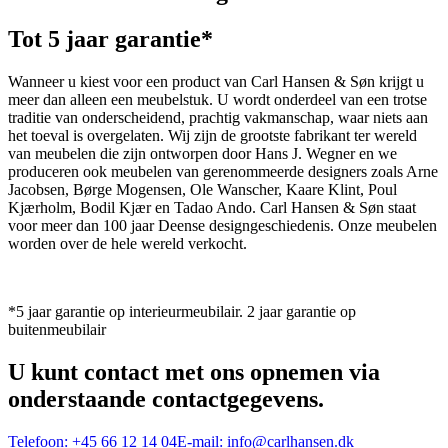
Tot 5 jaar garantie*
Wanneer u kiest voor een product van Carl Hansen & Søn krijgt u
meer dan alleen een meubelstuk. U wordt onderdeel van een trotse
traditie van onderscheidend, prachtig vakmanschap, waar niets aan
het toeval is overgelaten. Wij zijn de grootste fabrikant ter wereld
van meubelen die zijn ontworpen door Hans J. Wegner en we
produceren ook meubelen van gerenommeerde designers zoals Arne
Jacobsen, Børge Mogensen, Ole Wanscher, Kaare Klint, Poul
Kjærholm, Bodil Kjær en Tadao Ando. Carl Hansen & Søn staat
voor meer dan 100 jaar Deense designgeschiedenis. Onze meubelen
worden over de hele wereld verkocht.
*5 jaar garantie op interieurmeubilair. 2 jaar garantie op
buitenmeubilair
U kunt contact met ons opnemen via
onderstaande contactgegevens.
Telefoon:
+45 66 12 14 04
E-mail:
info@carlhansen.dk