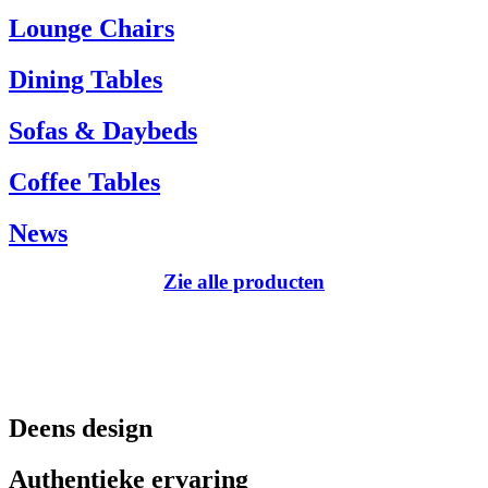
Tel.: +45 66 12 14 04
Lounge Chairs
info@carlhansen.dk
Dining Tables
Sofas & Daybeds
Coffee Tables
News
Zie alle producten
Deens design
Authentieke ervaring