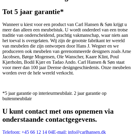
Tot 5 jaar garantie*
Wanneer u kiest voor een product van Carl Hansen & Søn krijgt u
meer dan alleen een meubelstuk. U wordt onderdeel van een trotse
traditie van onderscheidend, prachtig vakmanschap, waar niets aan
het toeval is overgelaten. Wij zijn de grootste fabrikant ter wereld
van meubelen die zijn ontworpen door Hans J. Wegner en we
produceren ook meubelen van gerenommeerde designers zoals Arne
Jacobsen, Børge Mogensen, Ole Wanscher, Kaare Klint, Poul
Kjærholm, Bodil Kjær en Tadao Ando. Carl Hansen & Søn staat
voor meer dan 100 jaar Deense designgeschiedenis. Onze meubelen
worden over de hele wereld verkocht.
*5 jaar garantie op interieurmeubilair. 2 jaar garantie op
buitenmeubilair
U kunt contact met ons opnemen via
onderstaande contactgegevens.
Telefoon:
+45 66 12 14 04
E-mail:
info@carlhansen.dk