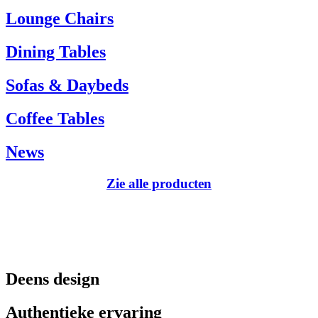
Tel.: +45 66 12 14 04
Lounge Chairs
info@carlhansen.dk
Dining Tables
Sofas & Daybeds
Coffee Tables
News
Zie alle producten
Deens design
Authentieke ervaring