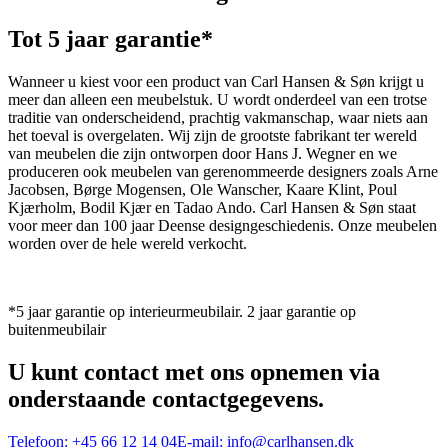
Tot 5 jaar garantie*
Wanneer u kiest voor een product van Carl Hansen & Søn krijgt u
meer dan alleen een meubelstuk. U wordt onderdeel van een trotse
traditie van onderscheidend, prachtig vakmanschap, waar niets aan
het toeval is overgelaten. Wij zijn de grootste fabrikant ter wereld
van meubelen die zijn ontworpen door Hans J. Wegner en we
produceren ook meubelen van gerenommeerde designers zoals Arne
Jacobsen, Børge Mogensen, Ole Wanscher, Kaare Klint, Poul
Kjærholm, Bodil Kjær en Tadao Ando. Carl Hansen & Søn staat
voor meer dan 100 jaar Deense designgeschiedenis. Onze meubelen
worden over de hele wereld verkocht.
*5 jaar garantie op interieurmeubilair. 2 jaar garantie op
buitenmeubilair
U kunt contact met ons opnemen via
onderstaande contactgegevens.
Telefoon:
+45 66 12 14 04
E-mail:
info@carlhansen.dk