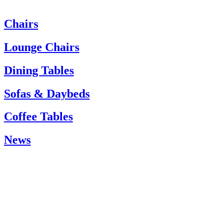
Chairs
Heeft u hulp nodig? Neem dan contact op met de klantenservice via:
Tel.: +45 66 12 14 04
Lounge Chairs
info@carlhansen.dk
Dining Tables
Sofas & Daybeds
Coffee Tables
News