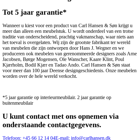
Tot 5 jaar garantie*
Wanneer u kiest voor een product van Carl Hansen & Søn krijgt u
meer dan alleen een meubelstuk. U wordt onderdeel van een trotse
traditie van onderscheidend, prachtig vakmanschap, waar niets aan
het toeval is overgelaten. Wij zijn de grootste fabrikant ter wereld
van meubelen die zijn ontworpen door Hans J. Wegner en we
produceren ook meubelen van gerenommeerde designers zoals Arne
Jacobsen, Børge Mogensen, Ole Wanscher, Kaare Klint, Poul
Kjærholm, Bodil Kjær en Tadao Ando. Carl Hansen & Søn staat
voor meer dan 100 jaar Deense designgeschiedenis. Onze meubelen
worden over de hele wereld verkocht.
*5 jaar garantie op interieurmeubilair. 2 jaar garantie op
buitenmeubilair
U kunt contact met ons opnemen via
onderstaande contactgegevens.
Telefoon:
+45 66 12 14 04
E-mail:
info@carlhansen.dk