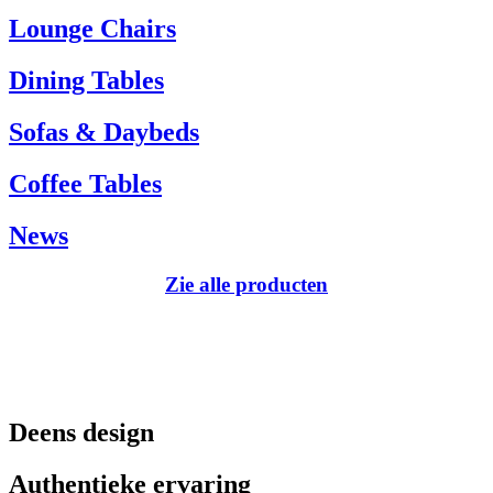
Tel.: +45 66 12 14 04
Lounge Chairs
info@carlhansen.dk
Dining Tables
Sofas & Daybeds
Coffee Tables
News
Zie alle producten
Deens design
Authentieke ervaring