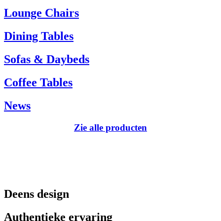
Tel.: +45 66 12 14 04
Lounge Chairs
info@carlhansen.dk
Dining Tables
Sofas & Daybeds
Coffee Tables
News
Zie alle producten
Deens design
Authentieke ervaring