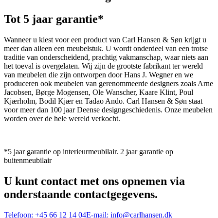
Tot 5 jaar garantie*
Wanneer u kiest voor een product van Carl Hansen & Søn krijgt u
meer dan alleen een meubelstuk. U wordt onderdeel van een trotse
traditie van onderscheidend, prachtig vakmanschap, waar niets aan
het toeval is overgelaten. Wij zijn de grootste fabrikant ter wereld
van meubelen die zijn ontworpen door Hans J. Wegner en we
produceren ook meubelen van gerenommeerde designers zoals Arne
Jacobsen, Børge Mogensen, Ole Wanscher, Kaare Klint, Poul
Kjærholm, Bodil Kjær en Tadao Ando. Carl Hansen & Søn staat
voor meer dan 100 jaar Deense designgeschiedenis. Onze meubelen
worden over de hele wereld verkocht.
*5 jaar garantie op interieurmeubilair. 2 jaar garantie op
buitenmeubilair
U kunt contact met ons opnemen via
onderstaande contactgegevens.
Telefoon:
+45 66 12 14 04
E-mail:
info@carlhansen.dk