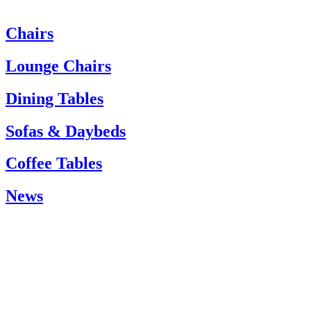
Chairs
Heeft u hulp nodig? Neem dan contact op met de klantenservice via:
Tel.: +45 66 12 14 04
Lounge Chairs
info@carlhansen.dk
Dining Tables
Sofas & Daybeds
Coffee Tables
News