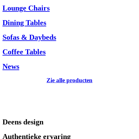
Tel.: +45 66 12 14 04
Lounge Chairs
info@carlhansen.dk
Dining Tables
Sofas & Daybeds
Coffee Tables
News
Zie alle producten
Deens design
Authentieke ervaring