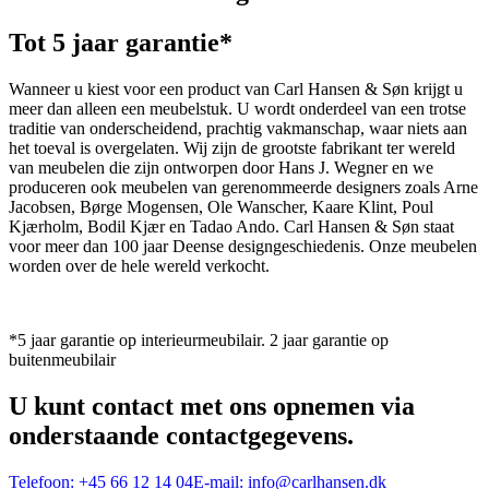
Tot 5 jaar garantie*
Wanneer u kiest voor een product van Carl Hansen & Søn krijgt u
meer dan alleen een meubelstuk. U wordt onderdeel van een trotse
traditie van onderscheidend, prachtig vakmanschap, waar niets aan
het toeval is overgelaten. Wij zijn de grootste fabrikant ter wereld
van meubelen die zijn ontworpen door Hans J. Wegner en we
produceren ook meubelen van gerenommeerde designers zoals Arne
Jacobsen, Børge Mogensen, Ole Wanscher, Kaare Klint, Poul
Kjærholm, Bodil Kjær en Tadao Ando. Carl Hansen & Søn staat
voor meer dan 100 jaar Deense designgeschiedenis. Onze meubelen
worden over de hele wereld verkocht.
*5 jaar garantie op interieurmeubilair. 2 jaar garantie op
buitenmeubilair
U kunt contact met ons opnemen via
onderstaande contactgegevens.
Telefoon:
+45 66 12 14 04
E-mail:
info@carlhansen.dk