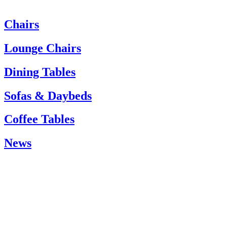
Chairs
Heeft u hulp nodig? Neem dan contact op met de klantenservice via:
Tel.: +45 66 12 14 04
Lounge Chairs
info@carlhansen.dk
Dining Tables
Sofas & Daybeds
Coffee Tables
News