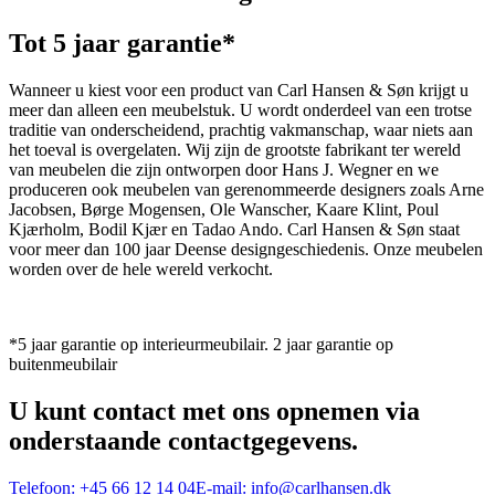
Tot 5 jaar garantie*
Wanneer u kiest voor een product van Carl Hansen & Søn krijgt u
meer dan alleen een meubelstuk. U wordt onderdeel van een trotse
traditie van onderscheidend, prachtig vakmanschap, waar niets aan
het toeval is overgelaten. Wij zijn de grootste fabrikant ter wereld
van meubelen die zijn ontworpen door Hans J. Wegner en we
produceren ook meubelen van gerenommeerde designers zoals Arne
Jacobsen, Børge Mogensen, Ole Wanscher, Kaare Klint, Poul
Kjærholm, Bodil Kjær en Tadao Ando. Carl Hansen & Søn staat
voor meer dan 100 jaar Deense designgeschiedenis. Onze meubelen
worden over de hele wereld verkocht.
*5 jaar garantie op interieurmeubilair. 2 jaar garantie op
buitenmeubilair
U kunt contact met ons opnemen via
onderstaande contactgegevens.
Telefoon:
+45 66 12 14 04
E-mail:
info@carlhansen.dk