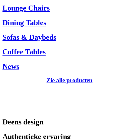
Tel.: +45 66 12 14 04
Lounge Chairs
info@carlhansen.dk
Dining Tables
Sofas & Daybeds
Coffee Tables
News
Zie alle producten
Deens design
Authentieke ervaring