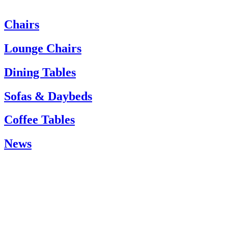
Chairs
Heeft u hulp nodig? Neem dan contact op met de klantenservice via:
Tel.: +45 66 12 14 04
Lounge Chairs
info@carlhansen.dk
Dining Tables
Sofas & Daybeds
Coffee Tables
News