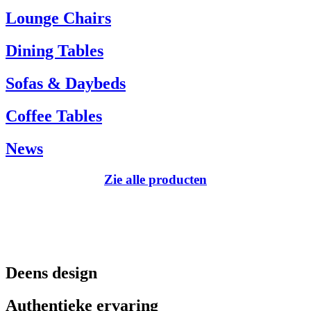
Tel.: +45 66 12 14 04
Lounge Chairs
info@carlhansen.dk
Dining Tables
Sofas & Daybeds
Coffee Tables
News
Zie alle producten
Deens design
Authentieke ervaring