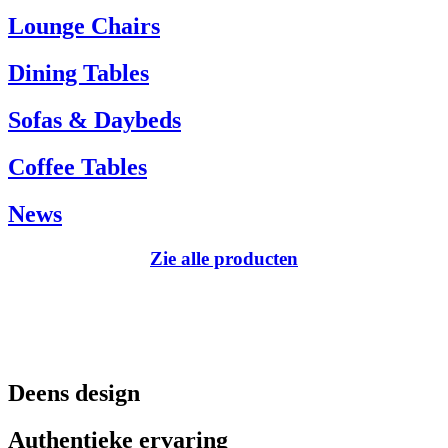
Tel.: +45 66 12 14 04
Lounge Chairs
info@carlhansen.dk
Dining Tables
Sofas & Daybeds
Coffee Tables
News
Zie alle producten
Deens design
Authentieke ervaring