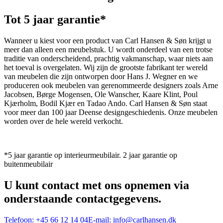
Tot 5 jaar garantie*
Wanneer u kiest voor een product van Carl Hansen & Søn krijgt u
meer dan alleen een meubelstuk. U wordt onderdeel van een trotse
traditie van onderscheidend, prachtig vakmanschap, waar niets aan
het toeval is overgelaten. Wij zijn de grootste fabrikant ter wereld
van meubelen die zijn ontworpen door Hans J. Wegner en we
produceren ook meubelen van gerenommeerde designers zoals Arne
Jacobsen, Børge Mogensen, Ole Wanscher, Kaare Klint, Poul
Kjærholm, Bodil Kjær en Tadao Ando. Carl Hansen & Søn staat
voor meer dan 100 jaar Deense designgeschiedenis. Onze meubelen
worden over de hele wereld verkocht.
*5 jaar garantie op interieurmeubilair. 2 jaar garantie op
buitenmeubilair
U kunt contact met ons opnemen via
onderstaande contactgegevens.
Telefoon:
+45 66 12 14 04
E-mail:
info@carlhansen.dk