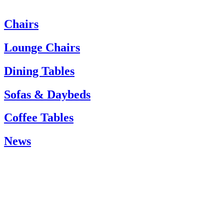
Chairs
Heeft u hulp nodig? Neem dan contact op met de klantenservice via:
Tel.: +45 66 12 14 04
Lounge Chairs
info@carlhansen.dk
Dining Tables
Sofas & Daybeds
Coffee Tables
News