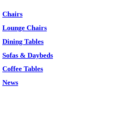
Chairs
Heeft u hulp nodig? Neem dan contact op met de klantenservice via:
Tel.: +45 66 12 14 04
Lounge Chairs
info@carlhansen.dk
Dining Tables
Sofas & Daybeds
Coffee Tables
News