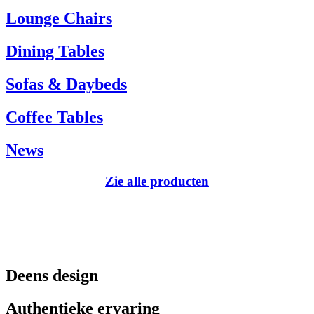
Tel.: +45 66 12 14 04
Lounge Chairs
info@carlhansen.dk
Dining Tables
Sofas & Daybeds
Coffee Tables
News
Zie alle producten
Deens design
Authentieke ervaring