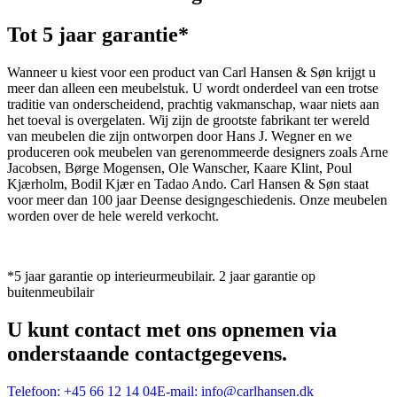
Tot 5 jaar garantie*
Wanneer u kiest voor een product van Carl Hansen & Søn krijgt u
meer dan alleen een meubelstuk. U wordt onderdeel van een trotse
traditie van onderscheidend, prachtig vakmanschap, waar niets aan
het toeval is overgelaten. Wij zijn de grootste fabrikant ter wereld
van meubelen die zijn ontworpen door Hans J. Wegner en we
produceren ook meubelen van gerenommeerde designers zoals Arne
Jacobsen, Børge Mogensen, Ole Wanscher, Kaare Klint, Poul
Kjærholm, Bodil Kjær en Tadao Ando. Carl Hansen & Søn staat
voor meer dan 100 jaar Deense designgeschiedenis. Onze meubelen
worden over de hele wereld verkocht.
*5 jaar garantie op interieurmeubilair. 2 jaar garantie op
buitenmeubilair
U kunt contact met ons opnemen via
onderstaande contactgegevens.
Telefoon:
+45 66 12 14 04
E-mail:
info@carlhansen.dk