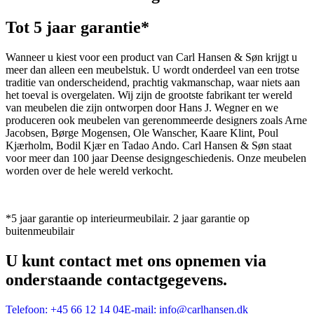
Tot 5 jaar garantie*
Wanneer u kiest voor een product van Carl Hansen & Søn krijgt u
meer dan alleen een meubelstuk. U wordt onderdeel van een trotse
traditie van onderscheidend, prachtig vakmanschap, waar niets aan
het toeval is overgelaten. Wij zijn de grootste fabrikant ter wereld
van meubelen die zijn ontworpen door Hans J. Wegner en we
produceren ook meubelen van gerenommeerde designers zoals Arne
Jacobsen, Børge Mogensen, Ole Wanscher, Kaare Klint, Poul
Kjærholm, Bodil Kjær en Tadao Ando. Carl Hansen & Søn staat
voor meer dan 100 jaar Deense designgeschiedenis. Onze meubelen
worden over de hele wereld verkocht.
*5 jaar garantie op interieurmeubilair. 2 jaar garantie op
buitenmeubilair
U kunt contact met ons opnemen via
onderstaande contactgegevens.
Telefoon:
+45 66 12 14 04
E-mail:
info@carlhansen.dk