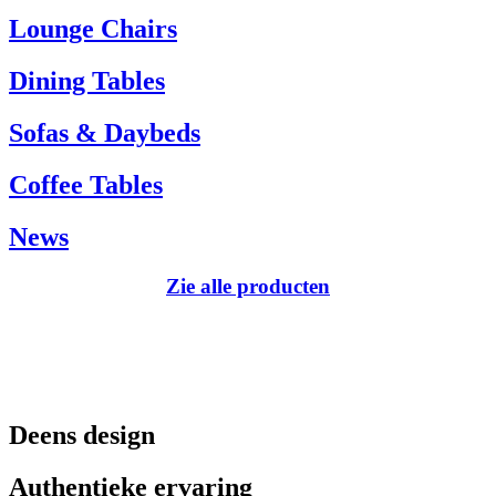
Tel.: +45 66 12 14 04
Lounge Chairs
info@carlhansen.dk
Dining Tables
Sofas & Daybeds
Coffee Tables
News
Zie alle producten
Deens design
Authentieke ervaring