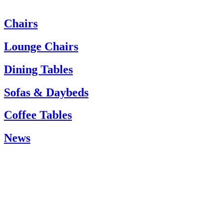
Chairs
Heeft u hulp nodig? Neem dan contact op met de klantenservice via:
Tel.: +45 66 12 14 04
Lounge Chairs
info@carlhansen.dk
Dining Tables
Sofas & Daybeds
Coffee Tables
News