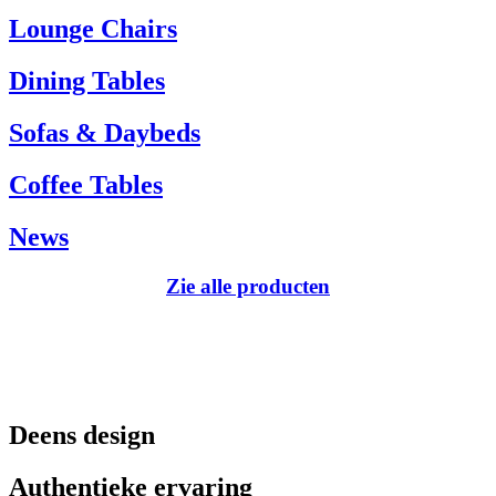
Tel.: +45 66 12 14 04
Lounge Chairs
info@carlhansen.dk
Dining Tables
Sofas & Daybeds
Coffee Tables
News
Zie alle producten
Deens design
Authentieke ervaring