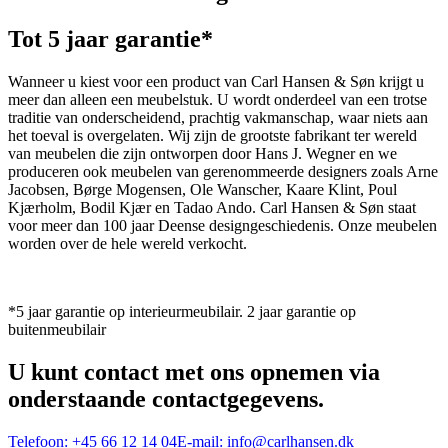
Tot 5 jaar garantie*
Wanneer u kiest voor een product van Carl Hansen & Søn krijgt u
meer dan alleen een meubelstuk. U wordt onderdeel van een trotse
traditie van onderscheidend, prachtig vakmanschap, waar niets aan
het toeval is overgelaten. Wij zijn de grootste fabrikant ter wereld
van meubelen die zijn ontworpen door Hans J. Wegner en we
produceren ook meubelen van gerenommeerde designers zoals Arne
Jacobsen, Børge Mogensen, Ole Wanscher, Kaare Klint, Poul
Kjærholm, Bodil Kjær en Tadao Ando. Carl Hansen & Søn staat
voor meer dan 100 jaar Deense designgeschiedenis. Onze meubelen
worden over de hele wereld verkocht.
*5 jaar garantie op interieurmeubilair. 2 jaar garantie op
buitenmeubilair
U kunt contact met ons opnemen via
onderstaande contactgegevens.
Telefoon:
+45 66 12 14 04
E-mail:
info@carlhansen.dk