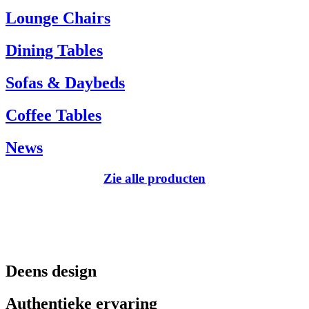
Tel.: +45 66 12 14 04
Lounge Chairs
info@carlhansen.dk
Dining Tables
Sofas & Daybeds
Coffee Tables
News
Zie alle producten
Deens design
Authentieke ervaring