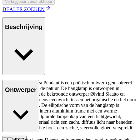
Verkrijgbaar vanaf oktober
DEALER ZOEKEN
Beschrijving
De OS111 Begonya Pendant is een poëtisch ontwerp geïnspireerd
door de logica van de natuur. De hanglamp is ontworpen in
Ontwerper
samenwerking met de bekroonde ontwerper Øivind Slaatto en
bereikt een harmonieus evenwicht tussen het organische en het door
de mens gemaakte. De elliptische vorm van de hanglamp is
gevormd rond een intern aluminium frame met een warme
afwerking. Een sculpturale lampenkap van een lichtgewicht,
doorschijnend materiaal richt een zacht, diffuus licht naar beneden,
terwijl het vanuit elke hoek een zachte, sfeervolle gloed verspreidt.
Lees meer
Øivind Slaatto is een Deense ontwerper wiens werk wordt geleid