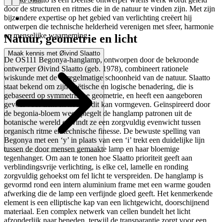
door de structuren en ritmes die in de natuur te vinden zijn. Met zijn
bijzondere expertise op het gebied van verlichting creëert hij
ontwerpen die technische helderheid verenigen met sfeer, harmonie
en menselijke waarneming.
Natuur, geometrie en licht
Maak kennis met Øivind Slaatto
De OS111 Begonya-hanglamp, ontworpen door de bekroonde
ontwerper Øivind Slaatto (geb. 1978), combineert rationele
wiskunde met de onregelmatige schoonheid van de natuur. Slaatto
staat bekend om zijn poëtische en logische benadering, die is
gebaseerd op symmetrische geometrie, en heeft een aangeboren
gevoel voor licht en hoe hij dit kan vormgeven. Geïnspireerd door
de begonia-bloem weerspiegelt de hanglamp patronen uit de
botanische wereld en vindt ze een zorgvuldig evenwicht tussen
organisch ritme en technische finesse. De bewuste spelling van
Begonya met een ‘y’ in plaats van een ‘i’ trekt een duidelijke lijn
tussen de door mensen gemaakte lamp en haar bloemige
tegenhanger. Om aan te tonen hoe Slaatto prioriteit geeft aan
verblindingsvrije verlichting, is elke cel, lamelle en ronding
zorgvuldig gehoekst om fel licht te verspreiden. De hanglamp is
gevormd rond een intern aluminium frame met een warme gouden
afwerking die de lamp een verfijnde gloed geeft. Het kenmerkende
element is een elliptische kap van een lichtgewicht, doorschijnend
materiaal. Een complex netwerk van cellen bundelt het licht
afzonderlijk naar beneden, terwijl de transparantie zorgt voor een