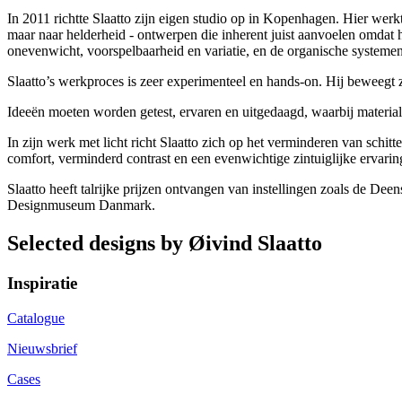
In 2011 richtte Slaatto zijn eigen studio op in Kopenhagen. Hier werkt 
maar naar helderheid - ontwerpen die inherent juist aanvoelen omdat hu
onevenwicht, voorspelbaarheid en variatie, en de organische systemen
Slaatto’s werkproces is zeer experimenteel en hands-on. Hij beweegt zi
Ideeën moeten worden getest, ervaren en uitgedaagd, waarbij materia
In zijn werk met licht richt Slaatto zich op het verminderen van schitt
comfort, verminderd contrast en een evenwichtige zintuiglijke ervarin
Slaatto heeft talrijke prijzen ontvangen van instellingen zoals de D
Designmuseum Danmark.
Selected designs by Øivind Slaatto
Inspiratie
Catalogue
Nieuwsbrief
Cases