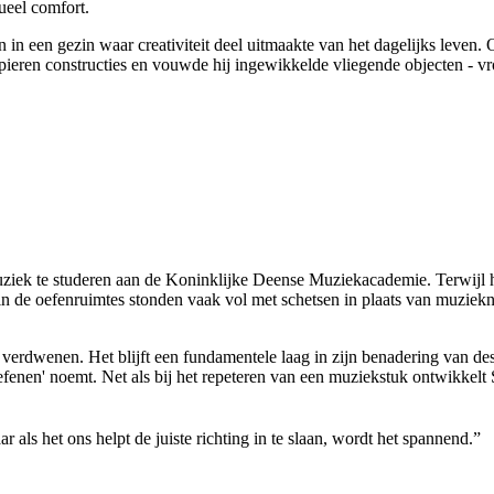
ueel
comfort.
n
in
een
gezin
waar
creativiteit
deel
uitmaakte
van het
dagelijks
leven
.
pieren
constructies
en
vouwde
hij
ingewikkelde
vliegende
objecten
-
vr
ziek
te
studeren
aan
de Koninklijke
Deense
Muziekacademie
.
Terwijl
in de
oefenruimtes
stonden
vaak
vol met
schetsen
in
plaats
van
muziekn
verdwenen
. Het
blijft
een
fundamentele
laag
in
zijn
benadering
van de
efenen
'
noemt
. Net
als
bij
het
repeteren
van
een
muziekstuk
ontwikkelt
aar
als
het
ons
helpt
de
juiste
richting
in
te
slaan
,
wordt
het
spannend
.”