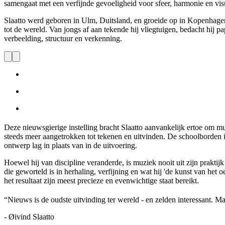
samengaat
met
een
verfijnde
gevoeligheid
voor
sfeer
,
harmonie
en
vis
Slaatto
werd
geboren
in Ulm,
Duitsland
,
en
groeide
op in
Kopenhage
tot de
wereld
. Van jongs
af
aan
tekende
hij
vliegtuigen
,
bedacht
hij
pa
verbeelding
,
structuur
en
verkenning
.
Deze
nieuwsgierige
instelling
bracht
Slaatto
aanvankelijk
ertoe
om
mu
steeds
meer
aangetrokken
tot
tekenen
en
uitvinden
. De
schoolborden
ontwerp
lag in
plaats
van in de
uitvoering
.
Hoewel
hij
van discipline
veranderde
, is
muziek
nooit
uit
zijn
praktijk
die
geworteld
is in
herhaling
,
verfijning
en
wat
hij
'de kunst van het
o
het
resultaat
zijn
meest
precieze
en
evenwichtige
staat
bereikt
.
“
Nieuws
is de
oudste
uitvinding
ter
wereld
-
en
zelden
interessant
. M
- Øivind
Slaatto