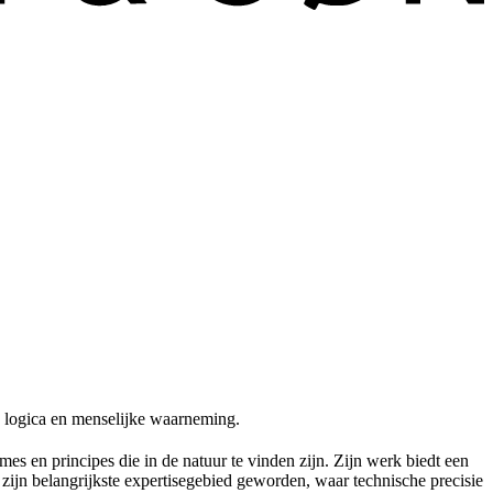
,
logica
en
menselijke
waarneming
.
tmes
en
principes die in de
natuur
te
vinden
zijn
. Zijn
werk
biedt
een
s
zijn
belangrijkste
expertisegebied
geworden
,
waar
technische
precisie