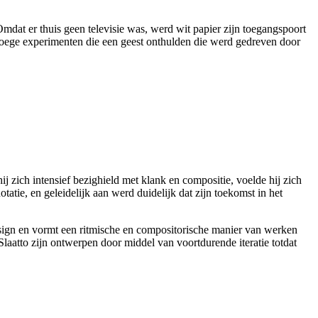
Omdat
er
thuis
geen
televisie
was,
werd
wit papier
zijn
toegangspoort
oege
experimenten
die
een
geest
onthulden
die
werd
gedreven
door
hij
zich
intensief
bezighield
met
klank
en
compositie
,
voelde
hij
zich
otatie
,
en
geleidelijk
aan
werd
duidelijk
dat
zijn
toekomst
in het
sign
en
vormt
een
ritmische
en
compositorische
manier
van
werken
Slaatto
zijn
ontwerpen
door
middel
van
voortdurende
iteratie
totdat