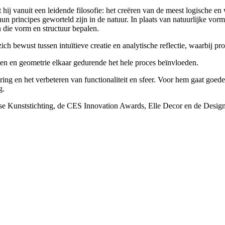
hij vanuit een leidende filosofie: het creëren van de meest logische en w
n principes geworteld zijn in de natuur. In plaats van natuurlijke vorm
 die vorm en structuur bepalen.
ch bewust tussen intuïtieve creatie en analytische reflectie, waarbij pr
len en geometrie elkaar gedurende het hele proces beïnvloeden.
ering en het verbeteren van functionaliteit en sfeer. Voor hem gaat goede
g.
eense Kunststichting, de CES Innovation Awards, Elle Decor en de Desi