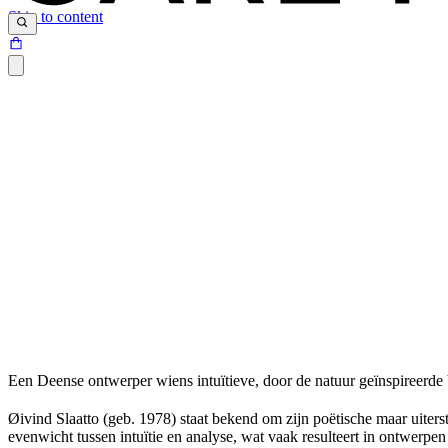
Skip to content
Een
Deense
ontwerper
wiens
intuïtieve
,
door de
natuur
geïnspireerde
Øivind
Slaatto
(
geb
. 1978)
staat
bekend
om
zijn
poëtische
maar
uiters
evenwicht
tussen
intuïtie
en
analyse, wat
vaak
resulteert
in
ontwerpen