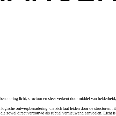
benadering
licht
,
structuur
en
sfeer
verkent
door
middel
van
helderheid
t
logische
ontwerpbenadering
, die
zich
laat
leiden
door de
structuren
,
ri
die
zowel
direct
vertrouwd
als
subtiel
vernieuwend
aanvoelen
. Licht i