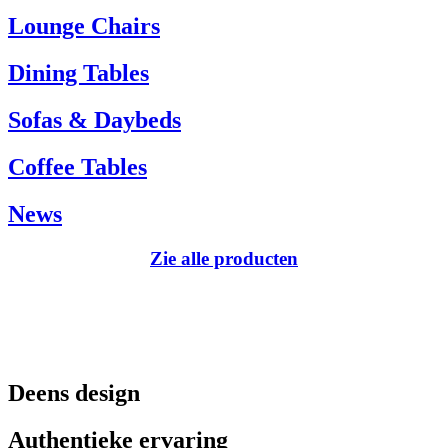
Tel.: +45 66 12 14 04
Lounge Chairs
info@carlhansen.dk
Dining Tables
Sofas & Daybeds
Coffee Tables
News
Zie alle producten
Deens design
Authentieke ervaring