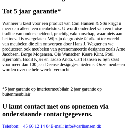
Tot 5 jaar garantie*
Wanneer u kiest voor een product van Carl Hansen & Søn krijgt u
meer dan alleen een meubelstuk. U wordt onderdeel van een trotse
traditie van onderscheidend, prachtig vakmanschap, waar niets aan
het toeval is overgelaten. Wij zijn de grootste fabrikant ter wereld
van meubelen die zijn ontworpen door Hans J. Wegner en we
produceren ook meubelen van gerenommeerde designers zoals Arne
Jacobsen, Børge Mogensen, Ole Wanscher, Kaare Klint, Poul
Kjærholm, Bodil Kjær en Tadao Ando. Carl Hansen & Søn staat
voor meer dan 100 jaar Deense designgeschiedenis. Onze meubelen
worden over de hele wereld verkocht.
*5 jaar garantie op interieurmeubilair. 2 jaar garantie op
buitenmeubilair
U kunt contact met ons opnemen via
onderstaande contactgegevens.
Telefoon:
+45 66 12 14 04
E-mail:
info@carlhansen.dk