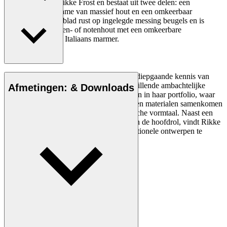
ontworpen door Rikke Frost en bestaat uit twee delen: een
organisch, rond frame van massief hout en een omkeerbaar
tafelblad. Het tafelblad rust op ingelegde messing beugels en is
verkrijgbaar in eiken- of notenhout met een omkeerbare
laminaatzijde of in Italiaans marmer.
Lees meer
Rikke Frost (1973) staat bekend om haar diepgaande kennis van
materialen en de manier waarop ze verschillende ambachtelijke
Afmetingen: & Downloads
tradities combineert. Dat is duidelijk te zien in haar portfolio, waar
hedendaagse en oudere designelementen en materialen samenkomen
in meubels en verlichting met een organische vormtaal. Naast een
opvallende stijl, vaak met ronde vormen in de hoofdrol, vindt Rikke
Frost het belangrijk om duurzame en functionele ontwerpen te
maken waarbij de mens centraal staat.
Maak kennis met Rikke Frost