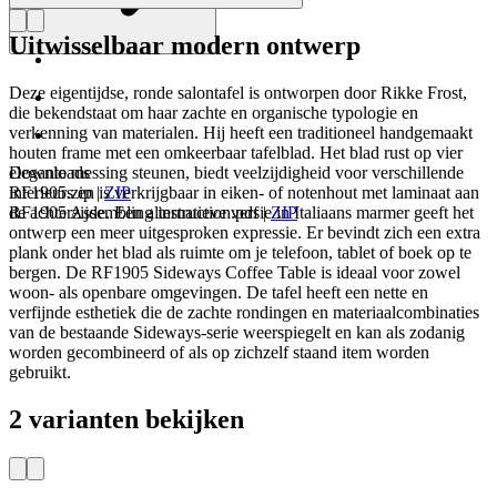
Uitwisselbaar modern ontwerp
Deze eigentijdse, ronde salontafel is ontworpen door Rikke Frost,
die bekendstaat om haar zachte en organische typologie en
verkenning van materialen. Hij heeft een traditioneel handgemaakt
houten frame met een omkeerbaar tafelblad. Het blad rust op vier
elegante messing steunen, biedt veelzijdigheid voor verschillende
Downloads
interieurs en is verkrijgbaar in eiken- of notenhout met laminaat aan
RF1905.zip
|
ZIP
de achterzijde. Een alternatieve versie in Italiaans marmer geeft het
RF1905 Assembling instruction.pdf
|
ZIP
ontwerp een meer uitgesproken expressie. Er bevindt zich een extra
plank onder het blad als ruimte om je telefoon, tablet of boek op te
bergen. De RF1905 Sideways Coffee Table is ideaal voor zowel
woon- als openbare omgevingen. De tafel heeft een nette en
verfijnde esthetiek die de zachte rondingen en materiaalcombinaties
van de bestaande Sideways-serie weerspiegelt en kan als zodanig
worden gecombineerd of als op zichzelf staand item worden
gebruikt.
2 varianten bekijken