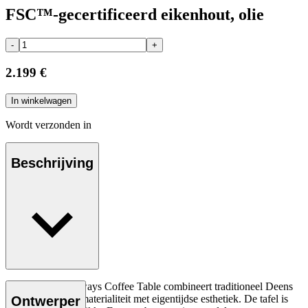
FSC™-gecertificeerd eikenhout, olie
-
+
2.199 €
In winkelwagen
Wordt verzonden in
Beschrijving
De RF1905 Sideways Coffee Table combineert traditioneel Deens
vakmanschap en materialiteit met eigentijdse esthetiek. De tafel is
Ontwerper