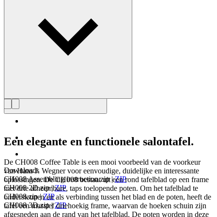
Maak kennis met Hans J. Wegner
Een elegante en functionele salontafel.
De CH008 Coffee Table is een mooi voorbeeld van de voorkeur
Downloads
van Hans J. Wegner voor eenvoudige, duidelijke en interessante
CH008 Assembling instruction.zip
|
ZIP
oplossingen. De CH008 bestaat uit een rond tafelblad op een frame
CH008 2D.zip
|
ZIP
met drie afneembare, taps toelopende poten. Om het tafelblad te
CH008.zip
|
ZIP
ondersteunen en als verbinding tussen het blad en de poten, heeft de
CH008 3D.zip
|
ZIP
tafel een massief driehoekig frame, waarvan de hoeken schuin zijn
afgesneden aan de rand van het tafelblad. De poten worden in deze