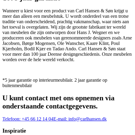
Wanneer u kiest voor een product van Carl Hansen & Søn krijgt u
meer dan alleen een meubelstuk. U wordt onderdeel van een trotse
traditie van onderscheidend, prachtig vakmanschap, waar niets aan
het toeval is overgelaten. Wij zijn de grootste fabrikant ter wereld
van meubelen die zijn ontworpen door Hans J. Wegner en we
produceren ook meubelen van gerenommeerde designers zoals Arne
Jacobsen, Børge Mogensen, Ole Wanscher, Kaare Klint, Poul
Kjærholm, Bodil Kjær en Tadao Ando. Carl Hansen & Søn staat
voor meer dan 100 jaar Deense designgeschiedenis. Onze meubelen
worden over de hele wereld verkocht.
*5 jaar garantie op interieurmeubilair. 2 jaar garantie op
buitenmeubilair
U kunt contact met ons opnemen via
onderstaande contactgegevens.
Telefoon:
+45 66 12 14 04
E-mail:
info@carlhansen.dk
Inspiratie