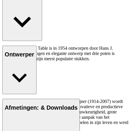
De CH008 Coffee Table is in 1954 ontworpen door Hans J.
Wegner. Het ingetogen en elegante ontwerp met drie poten is
Ontwerper
sindsdien een van zijn meest populaire stukken.
Lees meer
De Deense meubelontwerper Hans J. Wegner (1914-2007) wordt
gezien als een van de meest creatieve, innovatieve en productieve
Afmetingen: & Downloads
ontwerpers aller tijden, bekend om zijn nauwkeurigheid, grote
inzicht in vakmanschap en compromisloze aanpak van het
ontwerpen. Wegner ontwierp bijna 500 stoelen in zijn leven en werd
vaak de meester van de stoel genoemd.