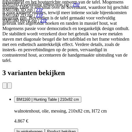
robuustheid en het houtgerichte ontwerp van de tafel. Mogensens
BM1160 Assembling instruction.zip
|
ZIP
Hunting Table is iets smal over de bovenkant, waardoor hij geschikt
BM1160 3D.zip
|
ZIP
is voor kleinere ruimtes, terwijl meer intieme sociale bijeenkomsten
BM1160 2D.zip
|
ZIP
mogelijk zijn. Bovendien is de tafel gemaakt voor veelvuldig
BM1160 Revit.zip
|
ZIP
gebruik met afgeronde hoeken en randen in massief hout, wat
Mogensens passie voor democratisch en toegankelijk design onthult.
De stabiliteit wordt verzekerd door het gebruik van twee metalen
staven met diagonale beugel die het tafelblad en het frame verbinden
met een esthetisch aantrekkelijk effect. Verdere details, zoals de
insteek- en penverbindingen op de poten, vervaardigd in
contrasterend hout, accentueren de handgemaakte uitstraling van de
tafel.
3 varianten bekijken
BM1160 | Hunting Table | 210x82 cm
walnotenhout, olie, messing, 210x82 cm, H72 cm
4.867 €
In winkelwagen
Product bekijken