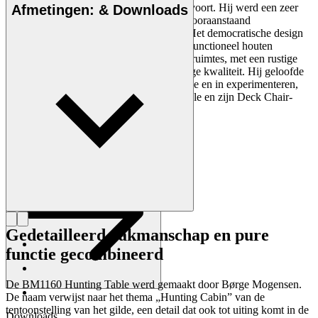
meubelstukken met de focus op de mens voort. Hij werd een zeer
Afmetingen: & Downloads
invloedrijke naoorlogse designer en een vooraanstaand
vertegenwoordiger van Danish Modern. Het democratische design
van Mogensen bestond uit eenvoudig en functioneel houten
meubilair voor zowel privé- als openbare ruimtes, met een rustige
esthetiek en een sterke constructie van hoge kwaliteit. Hij geloofde
in visuele helderheid en minimale decoratie en in experimenteren,
zoals te zien in zijn klassieke Hunting Table en zijn Deck Chair-
serie.
Maak kennis met Børge Mogensen
Gedetailleerd vakmanschap en pure
functie gecombineerd
De BM1160 Hunting Table werd gemaakt door Børge Mogensen.
De naam verwijst naar het thema „Hunting Cabin” van de
tentoonstelling van het gilde, een detail dat ook tot uiting komt in de
Downloads