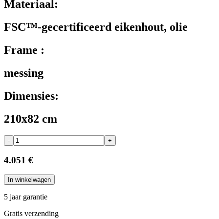
Materiaal:
FSC™-gecertificeerd eikenhout, olie
Frame :
messing
Dimensies:
210x82 cm
-
+
4.051 €
In winkelwagen
5 jaar garantie
Gratis verzending