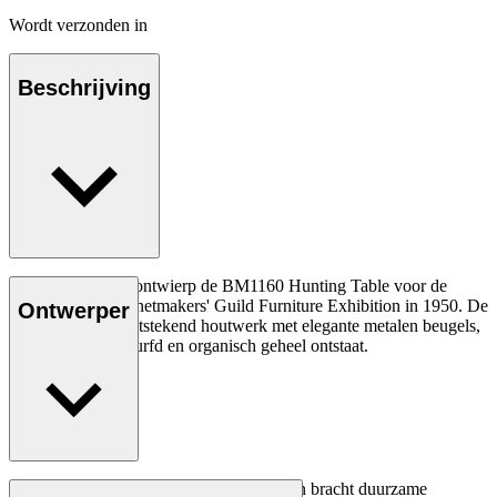
Wordt verzonden in
Beschrijving
Børge Mogensen ontwierp de BM1160 Hunting Table voor de
Copenhagen Cabinetmakers' Guild Furniture Exhibition in 1950. De
Ontwerper
tafel combineert uitstekend houtwerk met elegante metalen beugels,
waardoor een gedurfd en organisch geheel ontstaat.
Lees meer
Het creatieve proces van Børge Mogensen bracht duurzame