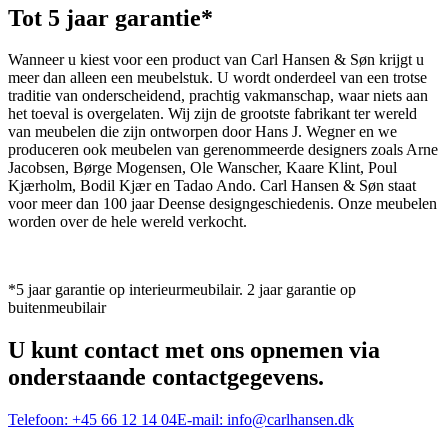
Tot 5 jaar garantie*
Wanneer u kiest voor een product van Carl Hansen & Søn krijgt u
meer dan alleen een meubelstuk. U wordt onderdeel van een trotse
traditie van onderscheidend, prachtig vakmanschap, waar niets aan
het toeval is overgelaten. Wij zijn de grootste fabrikant ter wereld
van meubelen die zijn ontworpen door Hans J. Wegner en we
produceren ook meubelen van gerenommeerde designers zoals Arne
Jacobsen, Børge Mogensen, Ole Wanscher, Kaare Klint, Poul
Kjærholm, Bodil Kjær en Tadao Ando. Carl Hansen & Søn staat
voor meer dan 100 jaar Deense designgeschiedenis. Onze meubelen
worden over de hele wereld verkocht.
*5 jaar garantie op interieurmeubilair. 2 jaar garantie op
buitenmeubilair
U kunt contact met ons opnemen via
onderstaande contactgegevens.
Telefoon:
+45 66 12 14 04
E-mail:
info@carlhansen.dk