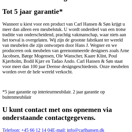
Tot 5 jaar garantie*
Wanneer u kiest voor een product van Carl Hansen & Søn krijgt u
meer dan alleen een meubelstuk. U wordt onderdeel van een trotse
traditie van onderscheidend, prachtig vakmanschap, waar niets aan
het toeval is overgelaten. Wij zijn de grootste fabrikant ter wereld
van meubelen die zijn ontworpen door Hans J. Wegner en we
produceren ook meubelen van gerenommeerde designers zoals Arne
Jacobsen, Børge Mogensen, Ole Wanscher, Kaare Klint, Poul
Kjærholm, Bodil Kjær en Tadao Ando. Carl Hansen & Søn staat
voor meer dan 100 jaar Deense designgeschiedenis. Onze meubelen
worden over de hele wereld verkocht.
*5 jaar garantie op interieurmeubilair. 2 jaar garantie op
buitenmeubilair
U kunt contact met ons opnemen via
onderstaande contactgegevens.
Telefoon:
+45 66 12 14 04
E-mail:
info@carlhansen.dk