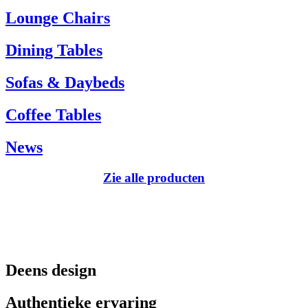
Tel.: +45 66 12 14 04
Lounge Chairs
info@carlhansen.dk
Dining Tables
Sofas & Daybeds
Coffee Tables
News
Zie alle producten
Deens design
Authentieke ervaring