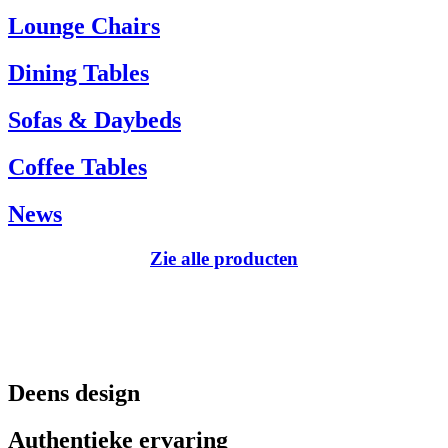
Tel.: +45 66 12 14 04
Lounge Chairs
info@carlhansen.dk
Dining Tables
Sofas & Daybeds
Coffee Tables
News
Zie alle producten
Deens design
Authentieke ervaring