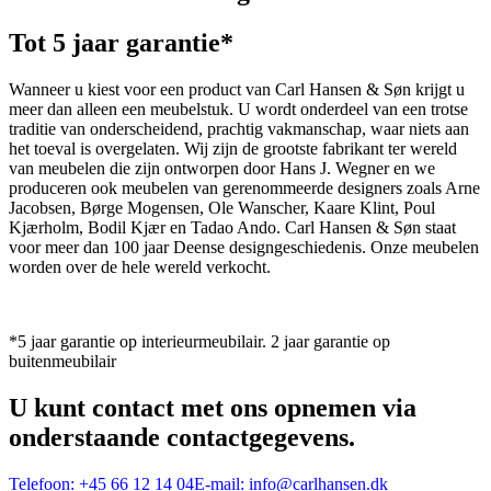
Tot 5 jaar garantie*
Wanneer u kiest voor een product van Carl Hansen & Søn krijgt u
meer dan alleen een meubelstuk. U wordt onderdeel van een trotse
traditie van onderscheidend, prachtig vakmanschap, waar niets aan
het toeval is overgelaten. Wij zijn de grootste fabrikant ter wereld
van meubelen die zijn ontworpen door Hans J. Wegner en we
produceren ook meubelen van gerenommeerde designers zoals Arne
Jacobsen, Børge Mogensen, Ole Wanscher, Kaare Klint, Poul
Kjærholm, Bodil Kjær en Tadao Ando. Carl Hansen & Søn staat
voor meer dan 100 jaar Deense designgeschiedenis. Onze meubelen
worden over de hele wereld verkocht.
*5 jaar garantie op interieurmeubilair. 2 jaar garantie op
buitenmeubilair
U kunt contact met ons opnemen via
onderstaande contactgegevens.
Telefoon:
+45 66 12 14 04
E-mail:
info@carlhansen.dk