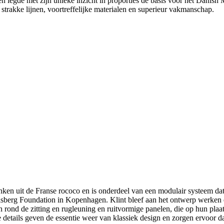
egde met zijn unieke inzicht in proporties de basis voor het Danish Mo
strakke lijnen, voortreffelijke materialen en superieur vakmanschap.
en uit de Franse rococo en is onderdeel van een modulair systeem dat
sberg Foundation in Kopenhagen. Klint bleef aan het ontwerp werken 
n rond de zitting en rugleuning en ruitvormige panelen, die op hun pl
ke details geven de essentie weer van klassiek design en zorgen ervoor