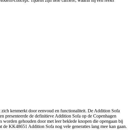
dern-concept. Tijdens zijn hele carrière, waarin hij een reeks
 zich kenmerkt door eenvoud en functionaliteit. De Addition Sofa
en presenteerde de definitieve Addition Sofa op de Copenhagen
aats worden gehouden door met leer beklede knopen die opengaan bij
 dat de KK48651 Addition Sofa nog vele generaties lang mee kan gaan.