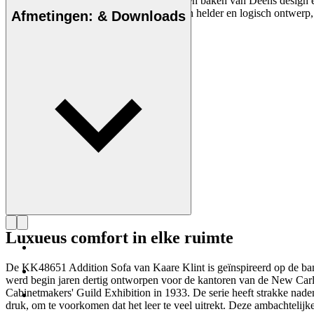
Architect Kaare Klint (1888-1954) was een baken van Deens design en l
designiconen creëerde, hamerde hij op een helder en logisch ontwerp, 
Afmetingen: & Downloads
Maak kennis met Kaare Klint
Luxueus comfort in elke ruimte
De KK48651 Addition Sofa van Kaare Klint is geïnspireerd op de bank
werd begin jaren dertig ontworpen voor de kantoren van de New Carl
Cabinetmakers' Guild Exhibition in 1933. De serie heeft strakke nade
druk, om te voorkomen dat het leer te veel uitrekt. Deze ambachtelij