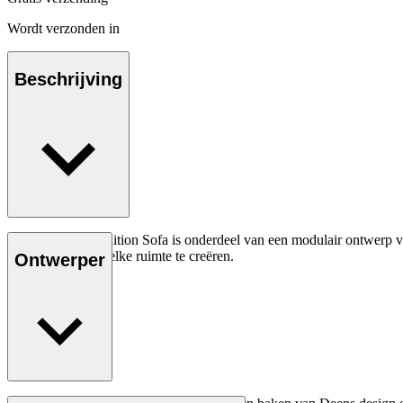
Wordt verzonden in
Beschrijving
De KK48651 Addition Sofa is onderdeel van een modulair ontwerp va
zitopstelling voor elke ruimte te creëren.
Ontwerper
Lees meer