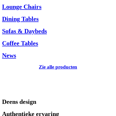
Tel.: +45 66 12 14 04
Lounge Chairs
info@carlhansen.dk
Dining Tables
Sofas & Daybeds
Coffee Tables
News
Zie alle producten
Deens design
Authentieke ervaring