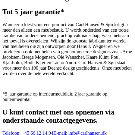
Tot 5 jaar garantie*
Wanneer u kiest voor een product van Carl Hansen & Søn krijgt u
meer dan alleen een meubelstuk. U wordt onderdeel van een trotse
traditie van onderscheidend, prachtig vakmanschap, waar niets aan
het toeval is overgelaten. Wij zijn de grootste fabrikant ter wereld
van meubelen die zijn ontworpen door Hans J. Wegner en we
produceren ook meubelen van gerenommeerde designers zoals Arne
Jacobsen, Børge Mogensen, Ole Wanscher, Kaare Klint, Poul
Kjærholm, Bodil Kjær en Tadao Ando. Carl Hansen & Søn staat
voor meer dan 100 jaar Deense designgeschiedenis. Onze meubelen
worden over de hele wereld verkocht.
*5 jaar garantie op interieurmeubilair. 2 jaar garantie op
buitenmeubilair
U kunt contact met ons opnemen via
onderstaande contactgegevens.
Telefoon:
+45 66 12 14 04
E-mail:
info@carlhansen.dk